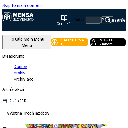
Skip to main content
Prihlásenie
Hľadať
Certifikát
Mensa Slovensko
Toggle Main Menu
Otestuj svoje
Staň sa
IQ
členom
Menu
Breadcrumb
Domov
Archív
Archív akcií
Archív akcií
17. Jún 2017
Výlet na Troch jazdcov