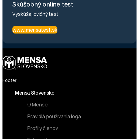
Skúšobný online test
Vyskúšaj cvičný test
www.mensatest.sk
Footer
Mensa Slovensko
O Mense
Pravidlá používania loga
Profily členov