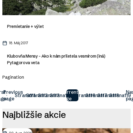
Premietanie + výlet
18. Máj 2017
Klubovňa Mensy - Ako k nám priletela vesmírom (iná)
Pytagorova veta
Pagination
rst
Previous
Current
Ne
Strana
Strana
111
Strana
112
Strana
113
114
Strana
115
Strana
116
Strana
117
Strana
118
119
age
page
page
pa
Najbližšie akcie