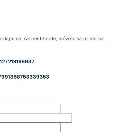
dajte sa. Ak nestihnete, môžete sa pridať na
3127218186937
s/991368753339353