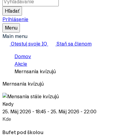
Slovensko
Hľadať
Prihlásenie
Toggle
Menu
Main
Main menu
Menu
Otestuj svoje IQ
Staň sa členom
Breadcrumb
Domov
Akcie
Mernsania kvízujú
Mernsania kvízujú
Kedy
25. Máj 2026 - 18:45
-
25. Máj 2026 - 22:00
Kde
Bufet pod školou