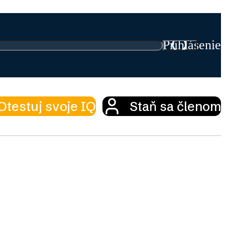
Prihlásenie
Otestuj svoje IQ
Staň sa členom