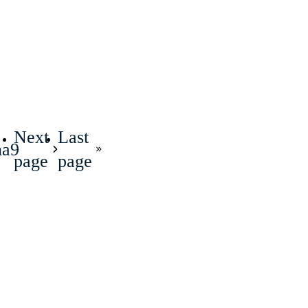
Next
Last
na
9
page
page