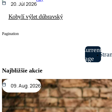
20. Júl 2026
Kobylí výlet dúbravský
Pagination
Current
Stra
1
page
Najbližšie akcie
09. Aug. 2026