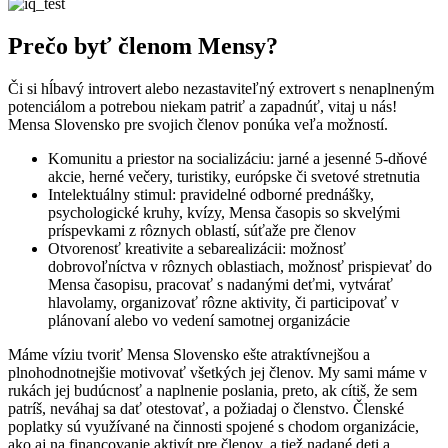
Prečo byť členom Mensy?
Či si hĺbavý introvert alebo nezastaviteľný extrovert s nenaplneným
potenciálom a potrebou niekam patriť a zapadnúť, vitaj u nás!
Mensa Slovensko pre svojich členov ponúka veľa možností.
Komunitu a priestor na socializáciu:
jarné a jesenné 5-dňové
akcie, herné večery, turistiky, európske či svetové stretnutia
Intelektuálny stimul:
pravidelné odborné prednášky,
psychologické kruhy, kvízy, Mensa časopis so skvelými
príspevkami z rôznych oblastí, súťaže pre členov
Otvorenosť kreativite a sebarealizácii:
možnosť
dobrovoľníctva v rôznych oblastiach, možnosť prispievať do
Mensa časopisu, pracovať s nadanými deťmi, vytvárať
hlavolamy, organizovať rôzne aktivity, či participovať v
plánovaní alebo vo vedení samotnej organizácie
Máme víziu tvoriť Mensa Slovensko ešte atraktívnejšou a
plnohodnotnejšie motivovať všetkých jej členov. My sami máme v
rukách jej budúcnosť a naplnenie poslania, preto, ak cítiš, že sem
patríš, neváhaj sa dať otestovať, a požiadaj o členstvo. Členské
poplatky sú využívané na činnosti spojené s chodom organizácie,
ako aj na financovanie aktivít pre členov, a tiež nadané deti a