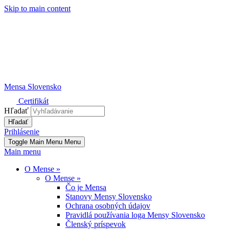
Skip to main content
Mensa Slovensko
Certifikát
Hľadať
Prihlásenie
Toggle Main Menu
Menu
Main menu
O Mense
»
O Mense
»
Čo je Mensa
Stanovy Mensy Slovensko
Ochrana osobných údajov
Pravidlá používania loga Mensy Slovensko
Členský príspevok