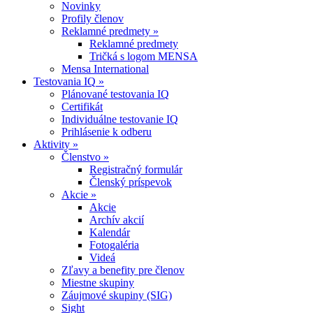
Novinky
Profily členov
Reklamné predmety
»
Reklamné predmety
Tričká s logom MENSA
Mensa International
Testovania IQ
»
Plánované testovania IQ
Certifikát
Individuálne testovanie IQ
Prihlásenie k odberu
Aktivity
»
Členstvo
»
Registračný formulár
Členský príspevok
Akcie
»
Akcie
Archív akcií
Kalendár
Fotogaléria
Videá
Zľavy a benefity pre členov
Miestne skupiny
Záujmové skupiny (SIG)
Sight