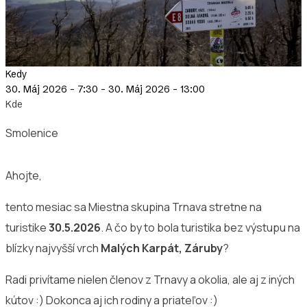
Kedy
30. Máj 2026 - 7:30
-
30. Máj 2026 - 13:00
Kde
Smolenice
Ahojte,
tento mesiac sa Miestna skupina Trnava stretne na
turistike
30.5.2026
. A čo by to bola turistika bez výstupu na
blízky najvyšší vrch
Malých Karpát, Záruby
?
Radi privítame nielen členov z Trnavy a okolia, ale aj z iných
kútov :) Dokonca aj ich rodiny a priateľov :)