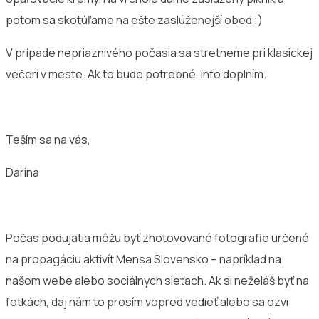
potom sa skotúľame na ešte zaslúženejší obed ;)
V prípade nepriaznivého počasia sa stretneme pri klasickej
večeri v meste. Ak to bude potrebné, info doplním.
Teším sa na vás,
Darina
Počas podujatia môžu byť zhotovované fotografie určené
na propagáciu aktivít Mensa Slovensko – napríklad na
našom webe alebo sociálnych sieťach. Ak si neželáš byť na
fotkách, daj nám to prosím vopred vedieť alebo sa ozvi