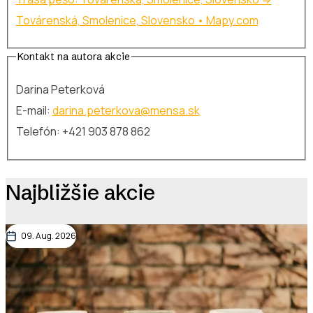
Továrenská, Smolenice, Slovensko • Mapy.com
Kontakt na autora akcie
Darina Peterková
E-mail:
darina.peterkova@mensa.sk
Telefón: +421 903 878 862
Najbližšie akcie
09. Aug. 2026