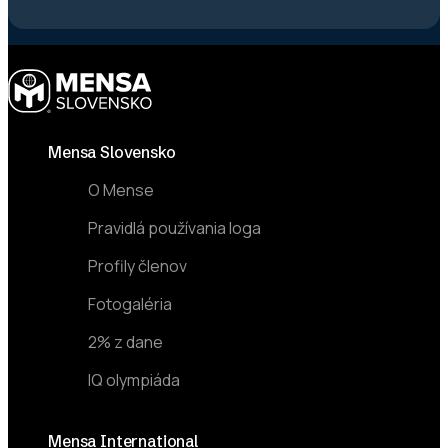
Footer
Mensa Slovensko
O Mense
Pravidlá používania loga
Profily členov
Fotogaléria
2% z dane
IQ olympiáda
Mensa International