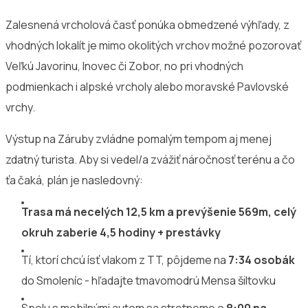
Zalesnená vrcholová časť ponúka obmedzené výhľady, z
vhodných lokalít je mimo okolitých vrchov možné pozorovať
Veľkú Javorinu, Inovec či Zobor, no pri vhodných
podmienkach i alpské vrcholy alebo moravské Pavlovské
vrchy.
Výstup na Záruby zvládne pomalým tempom aj menej
zdatný turista. Aby si vedel/a zvážiť náročnosť terénu a čo
ťa čaká, plán je nasledovný:
Trasa má necelých 12,5 km a prevýšenie 569m, celý
okruh zaberie 4,5 hodiny + prestávky
Tí, ktorí chcú ísť vlakom z TT, pôjdeme na
7:34 osobák
do Smoleníc - hľadajte tmavomodrú Mensa šiltovku
Spolu s mobilnými autom sa stretneme o
8:00 na