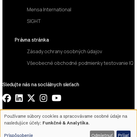
Mensa International
SIGHT
Právna stránka
Zásady ochrany osobných údajov
Všeobecné obchodné podmienky testovanie IQ
Sledujte nás na sociálnych sieťach
©2026 Mensa Slovensko. All Rights Reserved.
Používame súbory cookies a spracovávame osobné údaje na
Use
nasledujúce účely:
Funkčné & Analytika
.
Designed & Developed by
Prispôsobenie
Odmietnuť
Prijať