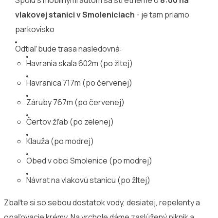
vlakovej stanici v Smoleniciach
- je tam priamo
parkovisko
Odtiaľ bude trasa nasledovná:
Havrania skala 602m (po žltej)
Havranica 717m (po červenej)
Záruby 767m (po červenej)
Čertov žľab (po zelenej)
Klauža (po modrej)
Obed v obci Smolenice (po modrej)
Návrat na vlakovú stanicu (po žltej)
Zbaľte si so sebou dostatok vody, desiatej, repelenty a
opaľovacie krémy. Na vrchole dáme zaslúžený piknik a