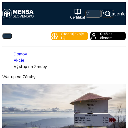
Skip
to
Hľadať
Prihlásenie
Certifikát
main
Mensa
content
Slovensko
Otestuj svoje
Staň sa
Toggle
IQ
členom
Main
Menu
Breadcrumb
Domov
Akcie
Výstup na Záruby
Výstup na Záruby