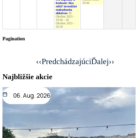
hodnote: Ako
19:00
robiť investičné
rozhodnutia
efektívne
30.
Október 2025 -
18:00
-
30.
Október 2025 -
20:30
Pagination
‹‹
Predchádzajúci
Ďalej
››
Najbližšie akcie
06. Aug. 2026