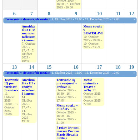
Október 2025 -
18:00
-
2. Október
2025 - 20:00
6
7
8
9
10
11
12
Testovania v slovenských mestách
1. Október 2025 - 12:00
-
12. December 2025 - 12:00
»
Americká
Mensa stretko
lúka II so
v
smutným
BRATISLAVE
začiatkom
10. Október
i koncom
2025 - 18:00
-
7. Október
10. Október
2025 -
2025 - 23:59
17:47
-
7.
Október
2025 -
19:49
13
14
15
16
17
18
19
Testovania v slovenských mestách
1. Október 2025 - 12:00
-
12. December 2025 - 12:00
»
Testovanie
Americká
Testovanie IQ
Mensa
IQ pre
lúka III s
pre verejnosť v
stretnutie v
verejnosť
veselým
Prešove
16.
Trnave +
Bratislava
začiatkom
Október 2025 -
voľby
17.
13.
i koncom
16:30
-
16.
Október 2025 -
Október
14.
Október 2025 -
18:00
-
17.
2025 -
Október
17:45
Október 2025 -
16:00
-
13.
2025 -
22:00
Mensa stretko v
Október
17:47
-
PREŠOVE
16.
2025 -
14.
Október 2025 -
18:00
Október
18:00
-
16.
2025 -
Október 2025 -
19:39
21:00
7 rokov low-cost
inovácií Precious
Plastic Slovakia
:Cesta k