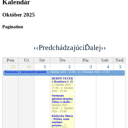
Kalendár
Október 2025
Pagination
‹‹
Predchádzajúci
Ďalej
››
Pon
Ut
Str
Štv
Pia
Sob
Ned
29
30
1
2
3
4
5
Testovania v slovenských mestách
1. Október 2025 - 12:00
-
12. December 2025 - 12:00
»
HERNÝ VEČER
v Bratislave č. 15
2. Október 2025 -
17:30
-
2. Október
2025 - 21:30
Stretnutie
miestnej skupiny
Žilina a okolie
2.
Október 2025 -
18:00
-
2. Október
2025 - 21:00
Klubovňa Mensy
- Príčiny rastu
extrémov
počasia...
2.