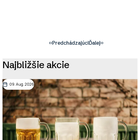
‹‹
Predchádzajúci
Ďalej
››
Pagination
Najbližšie akcie
09. Aug. 2026