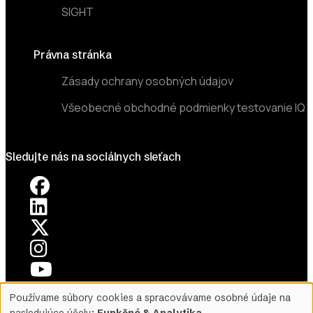
SIGHT
Právna stránka
Zásady ochrany osobných údajov
Všeobecné obchodné podmienky testovanie IQ
Sledujte nás na sociálnych sieťach
Používame súbory cookies a spracovávame osobné údaje na
©2026 Mensa Slovensko. All Rights Reserved.
nasledujúce účely:
Funkčné & Analytika
.