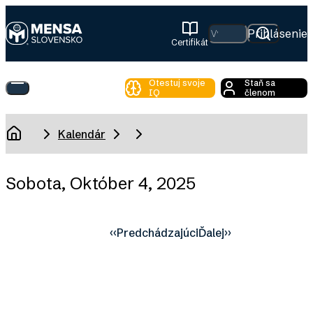
Skip
to
Hľadať
Prihlásenie
Certifikát
main
Mensa
content
Slovensko
Otestuj svoje
Staň sa
Toggle
IQ
členom
Main
Menu
Breadcrumb
Kalendár
Domov
Sobota, Október 4, 2025
‹‹
Predchádzajúci
Ďalej
››
Pagination