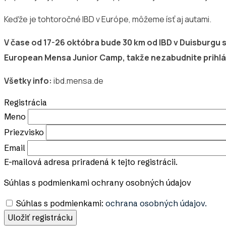
Keďže je tohtoročné IBD v Európe, môžeme ísť aj autami.
V čase od 17-26 októbra bude 30 km od IBD v Duisburgu s
European Mensa Junior Camp, takže nezabudnite prihlási
Všetky info:
ibd.mensa.de
Registrácia
Meno
Priezvisko
Email
E-mailová adresa priradená k tejto registrácii.
Súhlas s podmienkami ochrany osobných údajov
Súhlas s podmienkami:
ochrana osobných údajov.