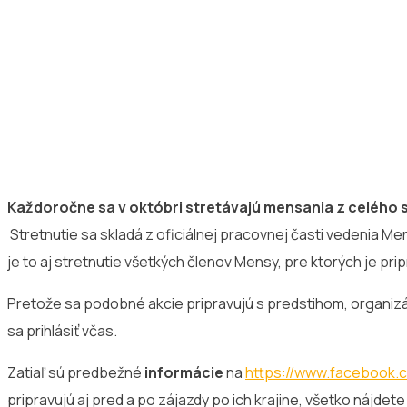
Každoročne sa v októbri stretávajú mensania z celého 
Stretnutie sa skladá z oficiálnej pracovnej časti vedenia Me
je to aj stretnutie všetkých členov Mensy, pre ktorých je p
Pretože sa podobné akcie pripravujú s predstihom, organizá
sa prihlásiť včas.
Zatiaľ sú predbežné
informácie
na
https://www.facebook
pripravujú aj pred a po zájazdy po ich krajine, všetko nájdete