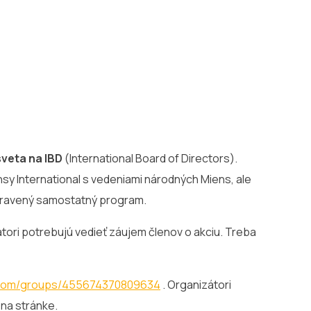
sveta na IBD
(International Board of Directors).
nsy International s vedeniami národných Miens, ale
ripravený samostatný program.
tori potrebujú vedieť záujem členov o akciu. Treba
.com/groups/455674370809634
. Organizátori
 na stránke.