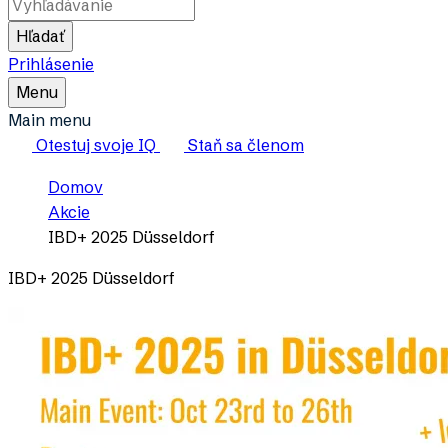
Slovensko
Hľadať
Prihlásenie
Toggle
Menu
Main
Main menu
Menu
Otestuj svoje IQ
Staň sa členom
Breadcrumb
Domov
Akcie
IBD+ 2025 Düsseldorf
IBD+ 2025 Düsseldorf