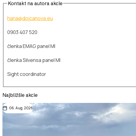
Kontakt na autora akcie
hana@dojcanova.eu
0903 407 520
členka EMAG panel MI
členka Silvensa panel MI
Sight coordinator
Najbližšie akcie
06. Aug. 2026