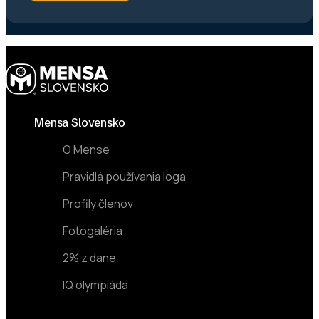
Footer
Mensa Slovensko
O Mense
Pravidlá používania loga
Profily členov
Fotogaléria
2% z dane
IQ olympiáda