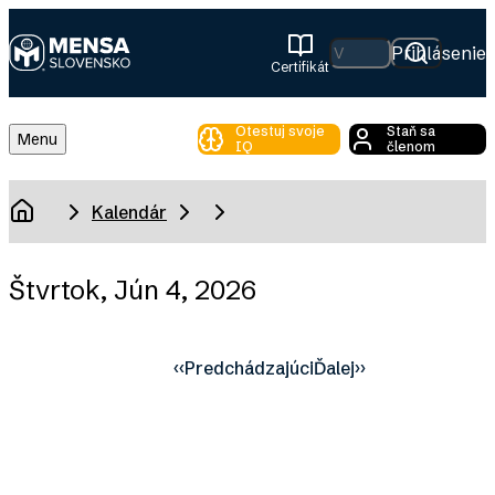
Skip
to
Hľadať
Prihlásenie
Certifikát
main
Mensa
content
Slovensko
Otestuj svoje
Staň sa
Toggle
Menu
IQ
členom
Main
Menu
Breadcrumb
Kalendár
Domov
Štvrtok, Jún 4, 2026
‹‹
Predchádzajúci
Ďalej
››
Pagination