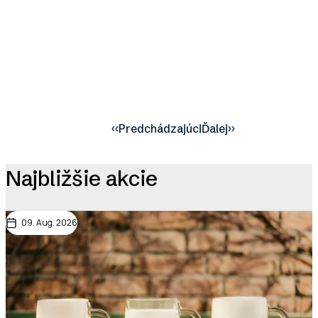
‹‹
Predchádzajúci
Ďalej
››
Pagination
Najbližšie akcie
09. Aug. 2026