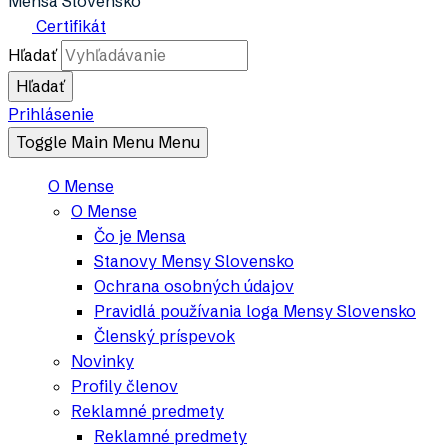
Mensa Slovensko
Certifikát
Hľadať
Prihlásenie
Toggle Main Menu
Menu
O Mense
O Mense
Čo je Mensa
Stanovy Mensy Slovensko
Ochrana osobných údajov
Pravidlá používania loga Mensy Slovensko
Členský príspevok
Novinky
Profily členov
Reklamné predmety
Reklamné predmety