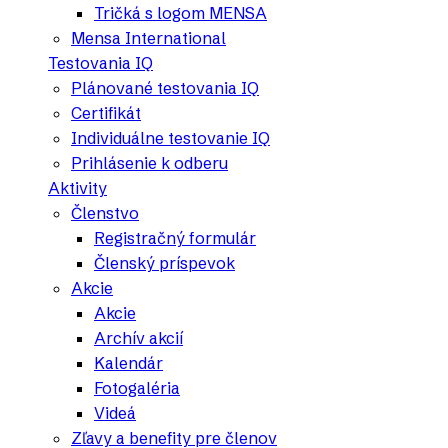
Tričká s logom MENSA
Mensa International
Testovania IQ
Plánované testovania IQ
Certifikát
Individuálne testovanie IQ
Prihlásenie k odberu
Aktivity
Členstvo
Registračný formulár
Členský príspevok
Akcie
Akcie
Archív akcií
Kalendár
Fotogaléria
Videá
Zľavy a benefity pre členov