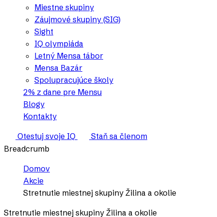
Miestne skupiny
Záujmové skupiny (SIG)
Sight
IQ olympiáda
Letný Mensa tábor
Mensa Bazár
Spolupracujúce školy
2% z dane pre Mensu
Blogy
Kontakty
Otestuj svoje IQ
Staň sa členom
Breadcrumb
Domov
Akcie
Stretnutie miestnej skupiny Žilina a okolie
Stretnutie miestnej skupiny Žilina a okolie