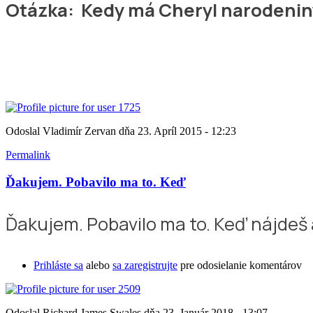
Otázka: Kedy má Cheryl narodenin
Odoslal
Vladimír Zervan
dňa 23. Apríl 2015 - 12:23
Permalink
Ďakujem. Pobavilo ma to. Keď
Ďakujem. Pobavilo ma to. Keď nájdeš a
Prihláste sa
alebo
sa zaregistrujte
pre odosielanie komentárov
Odoslal
Richard James Swales
dňa 23. Január 2018 - 13:07