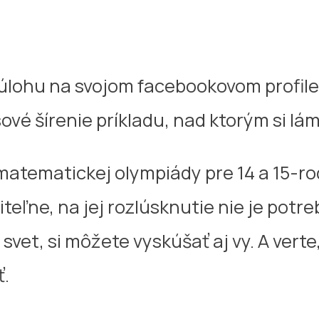
o úlohu na svojom facebookovom profi
sové šírenie príkladu, nad ktorým si lá
atematickej olympiády pre 14 a 15-ro
teľne, na jej rozlúsknutie nie je potr
 svet, si môžete vyskúšať aj vy. A vert
ť.