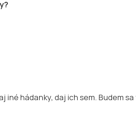
y?
j iné hádanky, daj ich sem. Budem sa t