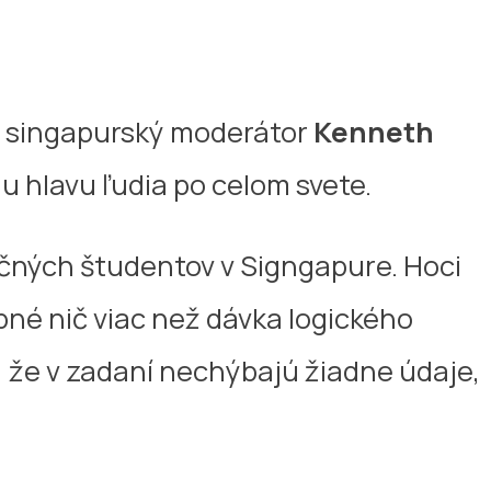
le singapurský moderátor
Kenneth
mu hlavu ľudia po celom svete.
čných študentov v Signgapure. Hoci
ebné nič viac než dávka logického
e, že v zadaní nechýbajú žiadne údaje,