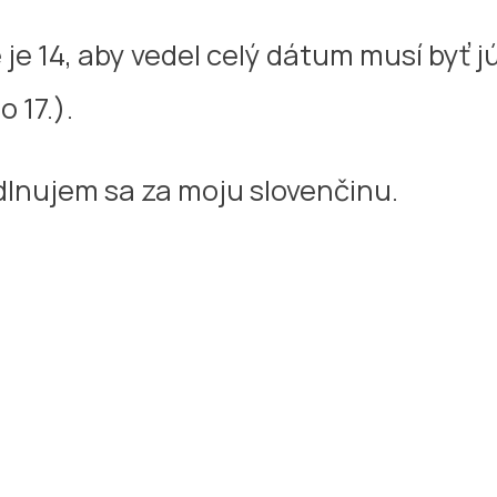
e je 14, aby vedel celý dátum musí byť j
o 17.).
lnujem sa za moju slovenčinu.