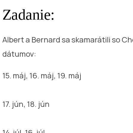
Zadanie:
Albert a Bernard sa skamarátili so C
dátumov:
15. máj, 16. máj, 19. máj
17. jún, 18. jún
14. júl, 16. júl