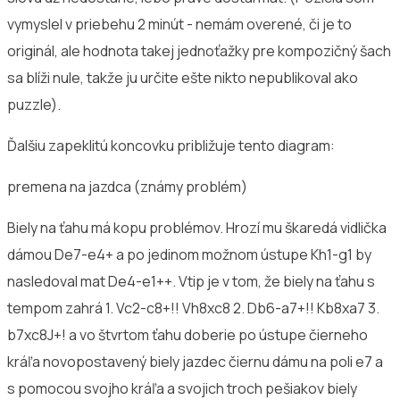
vymyslel v priebehu 2 minút - nemám overené, či je to
originál, ale hodnota takej jednoťažky pre kompozičný šach
sa blíži nule, takže ju určite ešte nikto nepublikoval ako
puzzle).
Ďalšiu zapeklitú koncovku približuje tento diagram:
premena na jazdca (známy problém)
Biely na ťahu má kopu problémov. Hrozí mu škaredá vidlička
dámou De7-e4+ a po jedinom možnom ústupe Kh1-g1 by
nasledoval mat De4-e1++. Vtip je v tom, že biely na ťahu s
tempom zahrá 1. Vc2-c8+!! Vh8xc8 2. Db6-a7+!! Kb8xa7 3.
b7xc8J+! a vo štvrtom ťahu doberie po ústupe čierneho
kráľa novopostavený biely jazdec čiernu dámu na poli e7 a
s pomocou svojho kráľa a svojich troch pešiakov biely