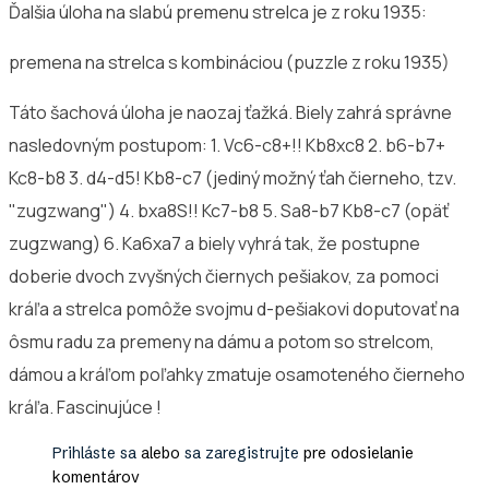
Ďalšia úloha na slabú premenu strelca je z roku 1935:
premena na strelca s kombináciou (puzzle z roku 1935)
Táto šachová úloha je naozaj ťažká. Biely zahrá správne
nasledovným postupom: 1. Vc6-c8+!! Kb8xc8 2. b6-b7+
Kc8-b8 3. d4-d5! Kb8-c7 (jediný možný ťah čierneho, tzv.
"zugzwang") 4. bxa8S!! Kc7-b8 5. Sa8-b7 Kb8-c7 (opäť
zugzwang) 6. Ka6xa7 a biely vyhrá tak, že postupne
doberie dvoch zvyšných čiernych pešiakov, za pomoci
kráľa a strelca pomôže svojmu d-pešiakovi doputovať na
ôsmu radu za premeny na dámu a potom so strelcom,
dámou a kráľom poľahky zmatuje osamoteného čierneho
kráľa. Fascinujúce !
Prihláste sa
alebo
sa zaregistrujte
pre odosielanie
komentárov