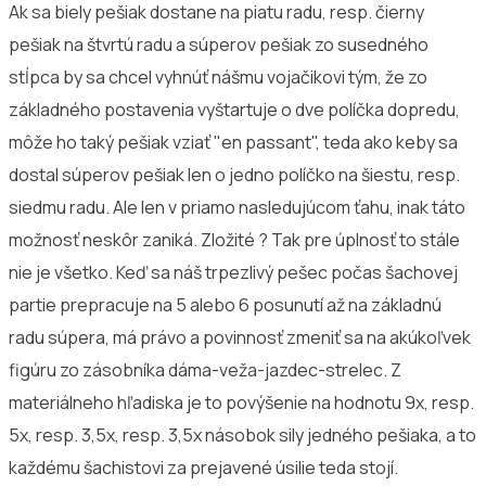
Ak sa biely pešiak dostane na piatu radu, resp. čierny
pešiak na štvrtú radu a súperov pešiak zo susedného
stĺpca by sa chcel vyhnúť nášmu vojačikovi tým, že zo
základného postavenia vyštartuje o dve políčka dopredu,
môže ho taký pešiak vziať "en passant", teda ako keby sa
dostal súperov pešiak len o jedno políčko na šiestu, resp.
siedmu radu. Ale len v priamo nasledujúcom ťahu, inak táto
možnosť neskôr zaniká. Zložité ? Tak pre úplnosť to stále
nie je všetko. Keď sa náš trpezlivý pešec počas šachovej
partie prepracuje na 5 alebo 6 posunutí až na základnú
radu súpera, má právo a povinnosť zmeniť sa na akúkoľvek
figúru zo zásobníka dáma-veža-jazdec-strelec. Z
materiálneho hľadiska je to povýšenie na hodnotu 9x, resp.
5x, resp. 3,5x, resp. 3,5x násobok sily jedného pešiaka, a to
každému šachistovi za prejavené úsilie teda stojí.