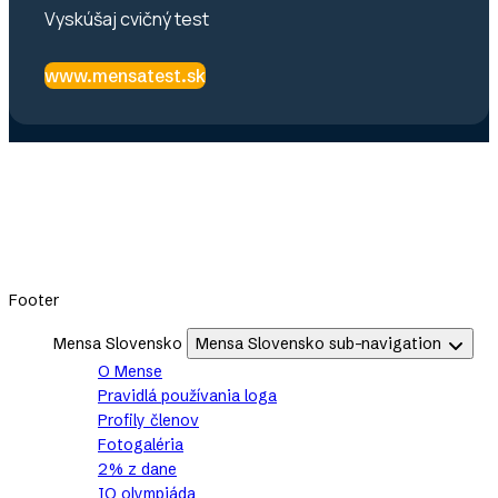
Vyskúšaj cvičný test
www.mensatest.sk
Footer
Mensa Slovensko
Mensa Slovensko sub-navigation
O Mense
Pravidlá používania loga
Profily členov
Fotogaléria
2% z dane
IQ olympiáda