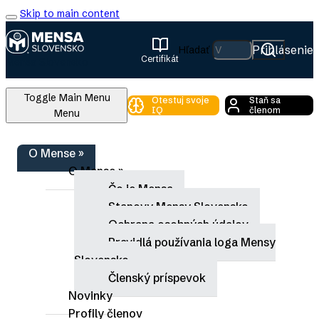
Skip to main content
Prihlásenie
Hľadať
Certifikát
Mensa Slovensko
Toggle Main Menu
Otestuj svoje
Staň sa
IQ
členom
Menu
Breadcrumb
O Mense
»
Domov
O Mense
»
Blogové príspevky
Čo je Mensa
Slabá premena v šachu
Stanovy Mensy Slovensko
Slabá premena v šachu
Ochrana osobných údajov
Pravidlá používania loga Mensy
Valerián Valášek
Slovensko
Členský príspevok
Novinky
Profily členov