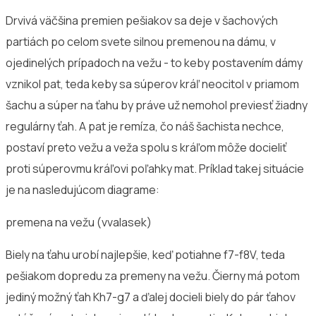
Drvivá väčšina premien pešiakov sa deje v šachových
partiách po celom svete silnou premenou na dámu, v
ojedinelých prípadoch na vežu - to keby postavením dámy
vznikol pat, teda keby sa súperov kráľ neocitol v priamom
šachu a súper na ťahu by práve už nemohol previesť žiadny
regulárny ťah. A pat je remíza, čo náš šachista nechce,
postaví preto vežu a veža spolu s kráľom môže docieliť
proti súperovmu kráľovi poľahky mat. Príklad takej situácie
je na nasledujúcom diagrame:
premena na vežu (vvalasek)
Biely na ťahu urobí najlepšie, keď potiahne f7-f8V, teda
pešiakom dopredu za premeny na vežu. Čierny má potom
jediný možný ťah Kh7-g7 a ďalej docieli biely do pár ťahov