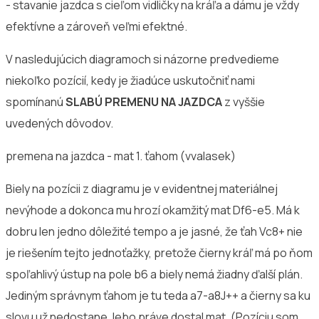
- stavanie jazdca s cieľom vidličky na kráľa a dámu je vždy
efektívne a zároveň veľmi efektné.
V nasledujúcich diagramoch si názorne predvedieme
niekoľko pozícií, kedy je žiadúce uskutočniť nami
spomínanú
SLABÚ PREMENU NA JAZDCA
z vyššie
uvedených dôvodov.
premena na jazdca - mat 1. ťahom (vvalasek)
Biely na pozícii z diagramu je v evidentnej materiálnej
nevýhode a dokonca mu hrozí okamžitý mat Df6-e5. Má k
dobru len jedno dôležité tempo a je jasné, že ťah Vc8+ nie
je riešením tejto jednoťažky, pretože čierny kráľ má po ňom
spoľahlivý ústup na pole b6 a biely nemá žiadny ďalší plán.
Jediným správnym ťahom je tu teda a7-a8J++ a čierny sa ku
slovu už nedostane, lebo práve dostal mat. (Pozíciu som