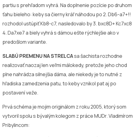
partiu s prehľadom vyhrá. Na doplnenie pozície po druhom
ťahu bieleho: keby sa čierny kráľ náhodou po 2. Db6-a7+!!
rozhodol ustúpiť Kb8-c7, nasledovalo by 3. bxc8D+ Kc7xc8
4. Da7xe7 a biely vyhrá s dámou ešte rýchlejšie ako v
predošlom variante.
SLABÚ PREMENU NA STRELCA
sa šachista rozhodne
realizovať naozaj len veľmi málokedy, pretože jeho chod
plne nahrádza silnejšia dáma, ale niekedy je to nutné z
hľadiska zamedzenia patu, to keby vznikol pat aj po
postavení veže.
Prvá schéma je mojim originálom z roku 2005, ktorý som
vytvoril spolu s bývalým kolegom z práce MUDr. Vladimírom
Pribylincom: