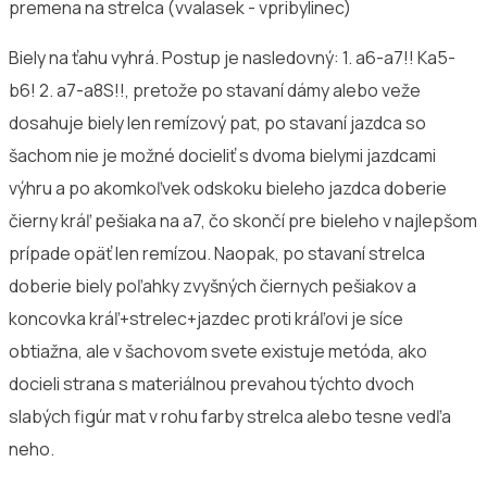
premena na strelca (vvalasek - vpribylinec)
Biely na ťahu vyhrá. Postup je nasledovný: 1. a6-a7!! Ka5-
b6! 2. a7-a8S!!, pretože po stavaní dámy alebo veže
dosahuje biely len remízový pat, po stavaní jazdca so
šachom nie je možné docieliť s dvoma bielymi jazdcami
výhru a po akomkoľvek odskoku bieleho jazdca doberie
čierny kráľ pešiaka na a7, čo skončí pre bieleho v najlepšom
prípade opäť len remízou. Naopak, po stavaní strelca
doberie biely poľahky zvyšných čiernych pešiakov a
koncovka kráľ+strelec+jazdec proti kráľovi je síce
obtiažna, ale v šachovom svete existuje metóda, ako
docieli strana s materiálnou prevahou týchto dvoch
slabých figúr mat v rohu farby strelca alebo tesne vedľa
neho.