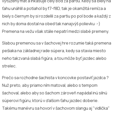
vytúžený mat a inkasuje celý bod za partiu. Keby sa biely na
ťahu unáhlil a potiahol by f7-f8D, tak je okamžitá remíza a
biely s čiernym by si rozdelili za partiu po pol bode a každý z
nich by doma dostal na obed tak nanajvýš polievku :-)
Premena na vežu však stále nepatrí medzi slabé premeny.
Slabou premenou sa v šachovej hre rozumie taká premena
pešiaka na základnej rade súpera, kedy sa stavia miesto
neho takzvaná slabá figúra, a tou môže byť jazdec alebo
strelec.
Prečo sa rozhodne šachista v koncovke postaviť jazdca ?
Nuž preto, aby priamo ním matoval, alebo s tempom
šachoval, alebo aby so šachom zároveň napádal inú silnú
súperovi figúru, ktorú v ďalšom ťahu jazdec doberie.
Takému manévru sa hovorí v šachovom slangu aj "vidlička"