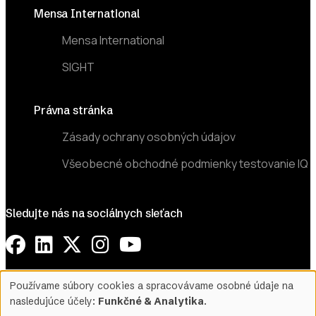
Mensa International
Mensa International
SIGHT
Právna stránka
Zásady ochrany osobných údajov
Všeobecné obchodné podmienky testovanie IQ
Sledujte nás na sociálnych sieťach
©2026 Mensa Slovensko. All Rights Reserved.
Používame súbory cookies a spracovávame osobné údaje na
Use
nasledujúce účely:
Funkčné & Analytika
.