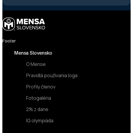
Footer
Mensa Slovensko
O Mense
Pravidlá používania loga
Profily členov
Fotogaléria
2% z dane
IQ olympiáda