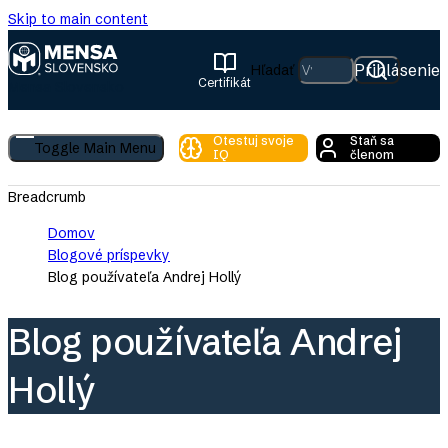
Skip to main content
Prihlásenie
Hľadať
Certifikát
Mensa Slovensko
Otestuj svoje
Staň sa
Toggle Main Menu
IQ
členom
Breadcrumb
Domov
Blogové príspevky
Blog používateľa Andrej Hollý
Blog používateľa Andrej
Hollý