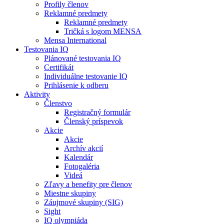
Profily členov
Reklamné predmety
Reklamné predmety
Tričká s logom MENSA
Mensa International
Testovania IQ
Plánované testovania IQ
Certifikát
Individuálne testovanie IQ
Prihlásenie k odberu
Aktivity
Členstvo
Registračný formulár
Členský príspevok
Akcie
Akcie
Archív akcií
Kalendár
Fotogaléria
Videá
Zľavy a benefity pre členov
Miestne skupiny
Záujmové skupiny (SIG)
Sight
IQ olympiáda