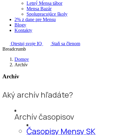
Letný Mensa tábor
Mensa Bazár
Spolupracujúce školy
2% z dane pre Mensu
Blogy
Kontakty
Otestuj svoje IQ
Staň sa členom
Breadcrumb
Domov
Archív
Archív
Aký archív hľadáte?
Archív časopisov
Časopisy Mensy SK