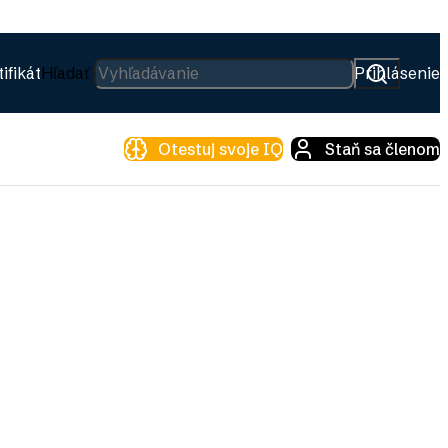
ifikát
Hľadať
Prihlásenie
Otestuj svoje IQ
Staň sa členom