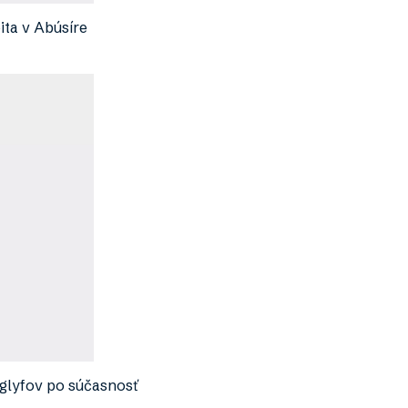
ta v Abúsíre
oglyfov po súčasnosť