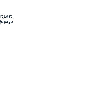
xt
Last
ge
page