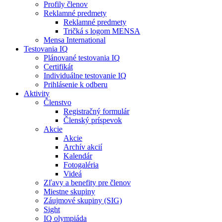
Profily členov
Reklamné predmety
Reklamné predmety
Tričká s logom MENSA
Mensa International
Testovania IQ
Plánované testovania IQ
Certifikát
Individuálne testovanie IQ
Prihlásenie k odberu
Aktivity
Členstvo
Registračný formulár
Členský príspevok
Akcie
Akcie
Archív akcií
Kalendár
Fotogaléria
Videá
Zľavy a benefity pre členov
Miestne skupiny
Záujmové skupiny (SIG)
Sight
IQ olympiáda