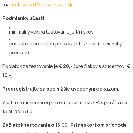
tu:
Testovania | Mensa Slovensko
Podmienky účasti:
minimálny vek na testovanie je 14 rokov
prineste si so sebou preukaz totožnosti (občiansky
preukaz)
Poplatok za testovanie je
€ 20,-
(pre žiakov a študentov:
€
10,-
)
Predregistrujte sa pod nižšie uvedeným odkazom.
Všetci sa musia zaregistrovať aj na mieste. Registrácia od
15.30 do 16.00.
Začiatok testovania o 16.00. Pri neskoršom príchode