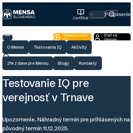
Skip
to
Hľadať
Prihlásenie
Certifikát
main
Mensa
content
Slovensko
Otestuj svoje
Staň sa
Toggle
IQ
členom
Main
O Mense
Testovania IQ
Aktivity
Menu
Breadcrumb
Testovania
Testovanie IQ pre verejnosť v T
Domov
2% z dane pre Mensu
Blogy
Kontakty
Testovanie IQ pre
verejnosť v Trnave
Upozornenie. Náhradný termín pre prihlásených na
pôvodný termín 11.12.2025.