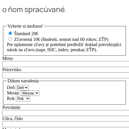
o ňom spracúvané.
Vyberte si možnosť
Štandard
20€
Zľavnená
10€
(študenti, seniori nad 60 rokov, ZŤP)
Pre uplatnenie zľavy je potrebné predložiť doklad potvrdzujúci
nárok na zľavu (napr. ISIC, index, preukaz ZŤP).
Meno
Priezvisko
Dátum narodenia
Deň
Mesiac
Rok
Povolanie
Ulica, číslo