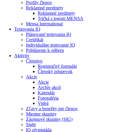
Profily členov
Reklamné predmety
Reklamné predmety
Tričká s logom MENSA
Mensa International
Testovania IQ
Plánované testovania IQ
Certifikát
Individuálne testovanie IQ
Prihlásenie k odberu
Aktivity
Členstvo
Registračný formulár
Členský príspevok
Akcie
Akcie
Archív akcií
Kalendár
Fotogaléria
Videá
Zľavy a benefity pre členov
Miestne skupiny
Záujmové skupiny (SIG)
Sight
IQ olympiáda