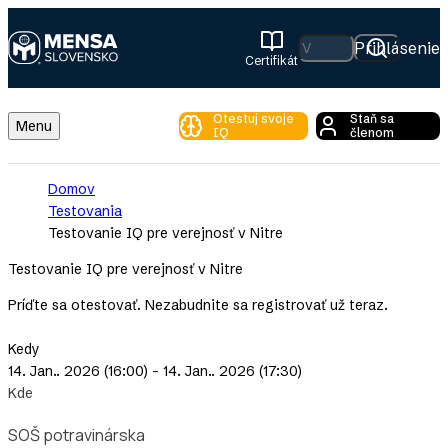
Skip
to
Hľadať
Prihlásenie
Certifikát
main
Mensa
content
Slovensko
Otestuj svoje
Staň sa
Toggle
Menu
IQ
členom
Main
Menu
Breadcrumb
Domov
Testovania
Testovanie IQ pre verejnosť v Nitre
Testovanie IQ pre verejnosť v Nitre
Príďte sa otestovať. Nezabudnite sa registrovať už teraz.
Kedy
14. Jan.. 2026 (16:00) - 14. Jan.. 2026 (17:30)
Kde
SOŠ potravinárska