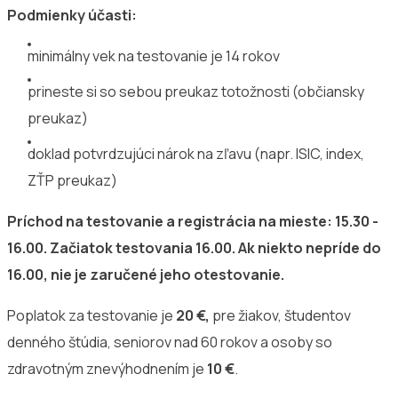
Podmienky účasti:
minimálny vek na testovanie je 14 rokov
prineste si so sebou preukaz totožnosti (občiansky
preukaz)
doklad potvrdzujúci nárok na zľavu (napr. ISIC, index,
ZŤP preukaz)
Príchod na testovanie a registrácia na mieste: 15.30 -
16.00. Začiatok testovania 16.00. Ak niekto nepríde do
16.00, nie je zaručené jeho otestovanie.
Poplatok za testovanie je
20 €,
pre žiakov, študentov
denného štúdia, seniorov nad 60 rokov a osoby so
zdravotným znevýhodnením je
10 €
.