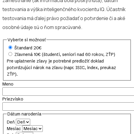
zamestnanie (ak informácia bola poskytnutá), dátum
testovania a výška inteligenčného kvocientu IQ. Účastník
testovania má ďalej právo požiadať o potvrdenie či a aké
osobné údaje sú o ňom spracúvané.
Vyberte si možnosť
Štandard
20€
Zľavnená
10€
(študenti, seniori nad 60 rokov, ZŤP)
Pre uplatnenie zľavy je potrebné predložiť doklad
potvrdzujúci nárok na zľavu (napr. ISIC, index, preukaz
ZŤP).
Meno
Priezvisko
Dátum narodenia
Deň
Mesiac