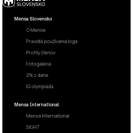
Footer
Mensa Slovensko
O Mense
Pravidlá používania loga
Profily členov
Fotogaléria
2% z dane
IQ olympiáda
Mensa International
Mensa International
SIGHT