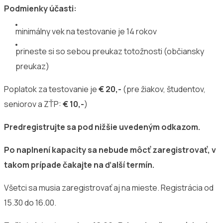
Podmienky účasti:
minimálny vek na testovanie je 14 rokov
prineste si so sebou preukaz totožnosti (občiansky
preukaz)
Poplatok za testovanie je
€ 20,-
(pre žiakov, študentov,
seniorov a ZŤP:
€ 10,-
)
Predregistrujte sa pod nižšie uvedeným odkazom.
Po naplnení kapacity sa nebude môcť zaregistrovať, v
takom prípade čakajte na ďalší termín.
Všetci sa musia zaregistrovať aj na mieste. Registrácia od
15.30 do 16.00.