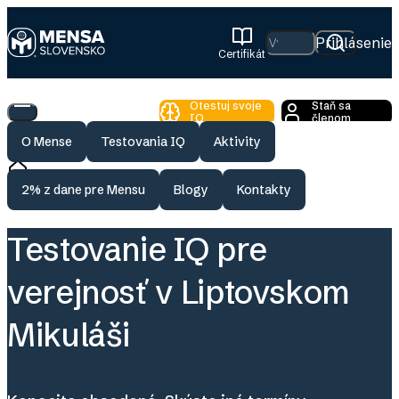
Skip
to
Hľadať
Prihlásenie
Certifikát
main
Mensa
content
Slovensko
Otestuj svoje
Staň sa
Toggle
IQ
členom
Main
O Mense
Testovania IQ
Aktivity
Menu
Breadcrumb
Testovania
Testovanie IQ pre verejnosť v L
Domov
2% z dane pre Mensu
Blogy
Kontakty
Testovanie IQ pre
verejnosť v Liptovskom
Mikuláši