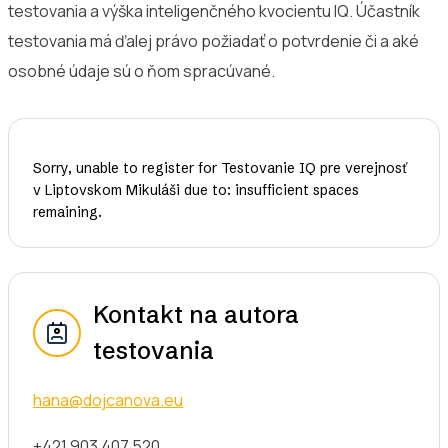
testovania a výška inteligenčného kvocientu IQ. Účastník
testovania má ďalej právo požiadať o potvrdenie či a aké
osobné údaje sú o ňom spracúvané.
Sorry, unable to register for
Testovanie IQ pre verejnosť
v Liptovskom Mikuláši
due to: insufficient spaces
remaining.
Kontakt na autora
testovania
hana@dojcanova.eu
+421 903 407 520