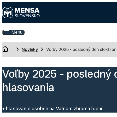
Skip
to
main
Mensa
content
Slovensko
Menu
Toggle
Main
Menu
Breadcrumb
Novinky
Voľby 2025 - posledný deň elektron
Domov
Voľby 2025 - posledný 
hlasovania
+ hlasovanie osobne na Valnom zhromaždení