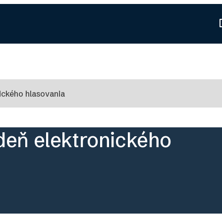
ického hlasovania
deň elektronického