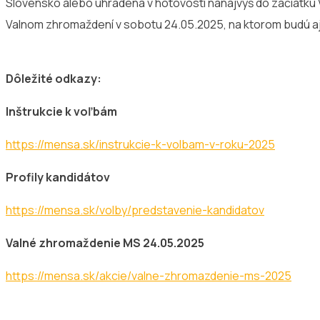
Slovensko alebo uhradená v hotovosti nanajvýš do začiatku
Valnom zhromaždení v sobotu 24.05.2025, na ktorom budú a
Dôležité odkazy:
Inštrukcie k voľbám
https://mensa.sk/instrukcie-k-volbam-v-roku-2025
Profily kandidátov
https://mensa.sk/volby/predstavenie-kandidatov
Valné zhromaždenie MS 24.05.2025
https://mensa.sk/akcie/valne-zhromazdenie-ms-2025