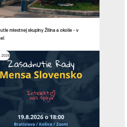
utie miestnej skupiny Žilina a okolie - v
ne!
g. 2026