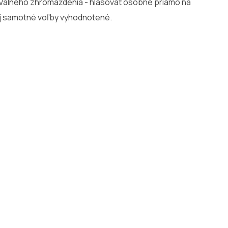
 Valného zhromaždenia - hlasovať osobne priamo na
j samotné voľby vyhodnotené.