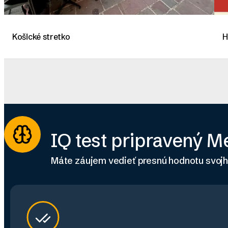
Košické stretko
H
IQ test pripravený 
Máte záujem vedieť presnú hodnotu svoj