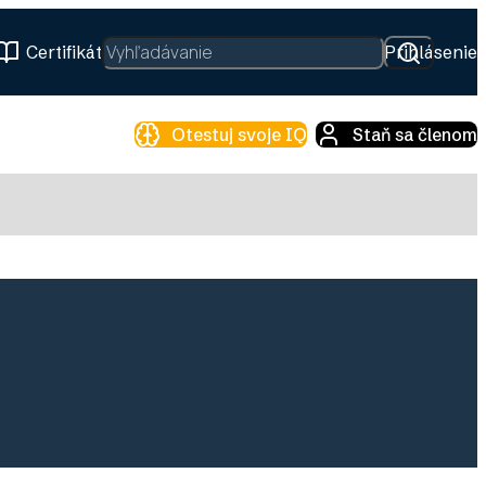
Hľadať
Certifikát
Prihlásenie
Otestuj svoje IQ
Staň sa členom