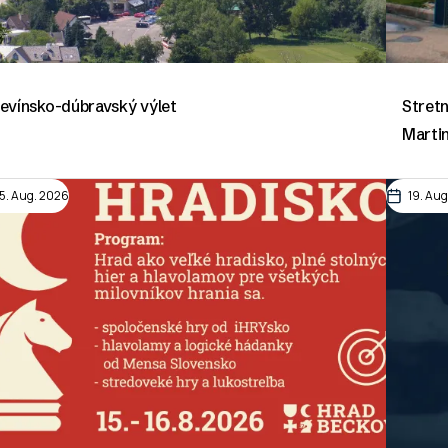
evínsko-dúbravský výlet
Stretn
Marti
15. Aug. 2026
19. Au