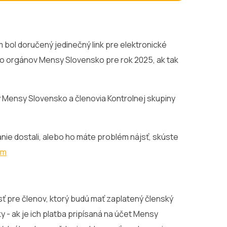
m bol doručený jedinečný link pre elektronické
do orgánov Mensy Slovensko pre rok 2025, ak tak
 Mensy Slovensko a členovia Kontrolnej skupiny
ovanie dostali, alebo ho máte problém nájsť, skúste
om
ť pre členov, ktorý budú mať zaplatený členský
 - ak je ich platba pripísaná na účet Mensy