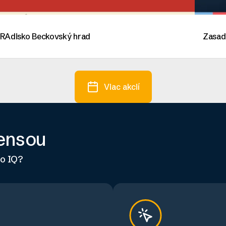
RAdisko Beckovský hrad
Zasad
Viac akcií
Mensou
ho IQ?