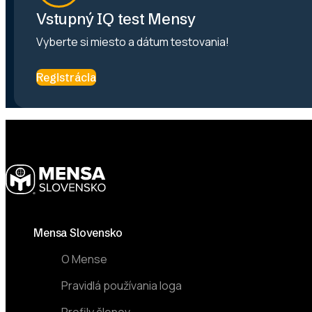
Vstupný IQ test Mensy
Vyberte si miesto a dátum testovania!
Registrácia
Footer
Mensa Slovensko
O Mense
Pravidlá používania loga