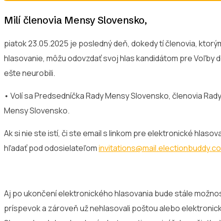
Milí členovia Mensy Slovensko,
piatok 23.05.2025 je posledný deň, dokedy tí členovia, ktorý
hlasovanie, môžu odovzdať svoj hlas kandidátom pre Voľby 
ešte neurobili.
• Volí sa Predsedníčka Rady Mensy Slovensko, členovia Rady
Mensy Slovensko.
Ak si nie ste istí, či ste email s linkom pre elektronické hlas
hľadať pod odosielateľom
invitations@mail.electionbuddy.c
Aj po ukončení elektronického hlasovania bude stále možnos
príspevok a zároveň už nehlasovali poštou alebo elektronicky