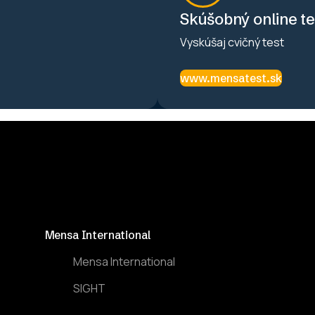
Skúšobný online te
Vyskúšaj cvičný test
www.mensatest.sk
Mensa International
Mensa International
SIGHT