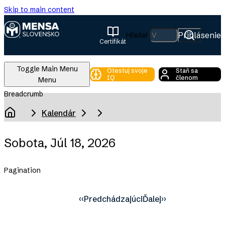
Skip to main content
Prihlásenie
Hľadať
Certifikát
Mensa Slovensko
Toggle Main Menu
Otestuj svoje
Staň sa
IQ
členom
Menu
Breadcrumb
Kalendár
Domov
Sobota, Júl 18, 2026
Pagination
‹‹
Predchádzajúci
Ďalej
››