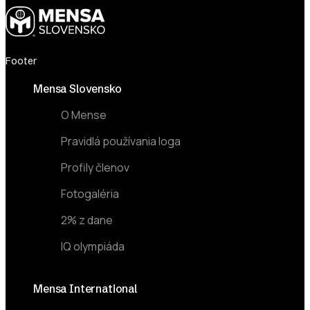
Footer
Mensa Slovensko
O Mense
Pravidlá používania loga
Profily členov
Fotogaléria
2% z dane
IQ olympiáda
Mensa International