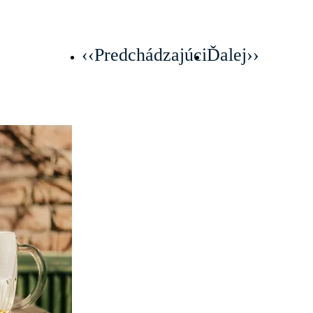
‹‹
Predchádzajúci
Ďalej
››