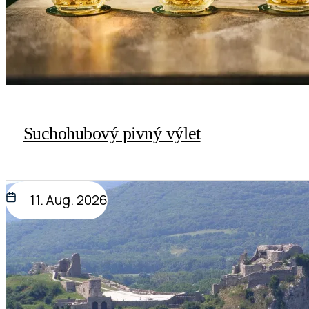
Suchohubový pivný výlet
11. Aug. 2026