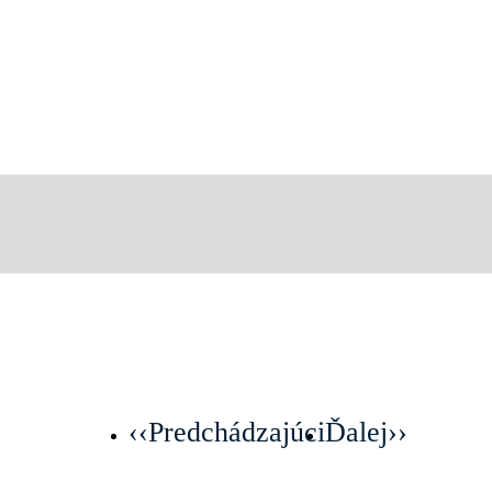
‹‹
Predchádzajúci
Ďalej
››