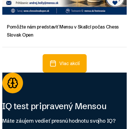
Pomôžte nám predstaviť Mensu v Skalici počas Chess
Slovak Open
Viac akcií
IQ test pripravený Mensou
Máte záujem vedieť presnú hodnotu svojho IQ?