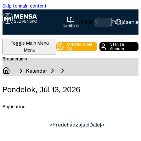
Skip to main content
Prihlásenie
Hľadať
Certifikát
Mensa Slovensko
Toggle Main Menu
Otestuj svoje
Staň sa
IQ
členom
Menu
Breadcrumb
Kalendár
Domov
Pondelok, Júl 13, 2026
Pagination
‹‹
Predchádzajúci
Ďalej
››