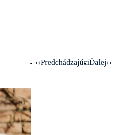
‹‹
Predchádzajúci
Ďalej
››