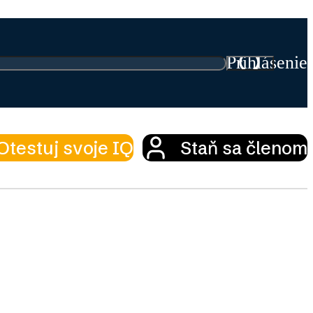
Prihlásenie
Otestuj svoje IQ
Staň sa členom