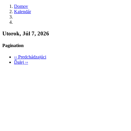
Domov
Kalendár
Utorok, Júl 7, 2026
Pagination
‹‹
Predchádzajúci
Ďalej
››