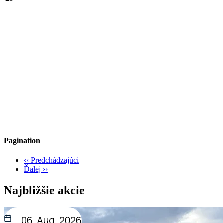
Pagination
‹‹
Predchádzajúci
Ďalej
››
Najbližšie akcie
06. Aug. 2026