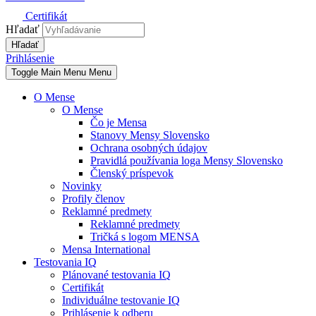
Certifikát
Hľadať
Prihlásenie
Toggle Main Menu
Menu
O Mense
O Mense
Čo je Mensa
Stanovy Mensy Slovensko
Ochrana osobných údajov
Pravidlá používania loga Mensy Slovensko
Členský príspevok
Novinky
Profily členov
Reklamné predmety
Reklamné predmety
Tričká s logom MENSA
Mensa International
Testovania IQ
Plánované testovania IQ
Certifikát
Individuálne testovanie IQ
Prihlásenie k odberu