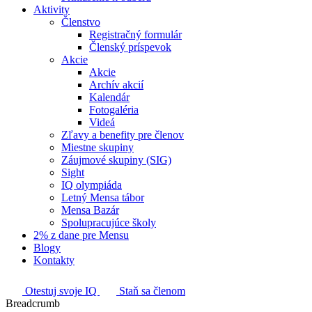
Aktivity
Členstvo
Registračný formulár
Členský príspevok
Akcie
Akcie
Archív akcií
Kalendár
Fotogaléria
Videá
Zľavy a benefity pre členov
Miestne skupiny
Záujmové skupiny (SIG)
Sight
IQ olympiáda
Letný Mensa tábor
Mensa Bazár
Spolupracujúce školy
2% z dane pre Mensu
Blogy
Kontakty
Otestuj svoje IQ
Staň sa členom
Breadcrumb