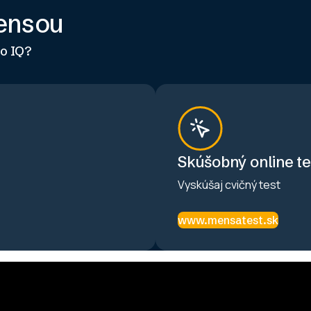
Mensou
ho IQ?
Skúšobný online te
Vyskúšaj cvičný test
www.mensatest.sk