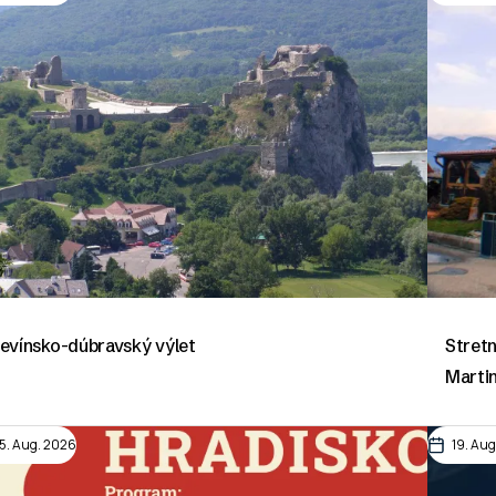
evínsko-dúbravský výlet
Stretn
Marti
15. Aug. 2026
19. Au