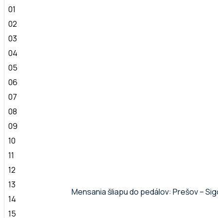
01
02
03
04
05
06
07
08
09
10
11
12
13
Mensania šliapu do pedálov: Prešov – Si
14
15