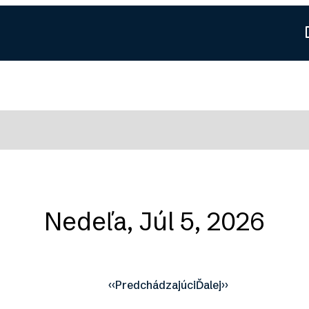
Nedeľa, Júl 5, 2026
‹‹
Predchádzajúci
Ďalej
››