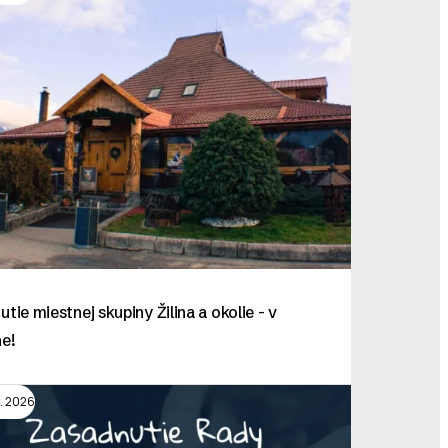
utie miestnej skupiny Žilina a okolie - v
ne!
g. 2026