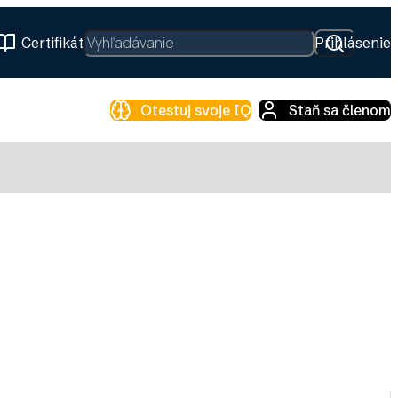
Hľadať
Certifikát
Prihlásenie
Otestuj svoje IQ
Staň sa členom