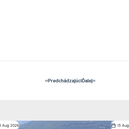
‹‹
Predchádzajúci
Ďalej
››
11. Aug. 2026
13. Aug