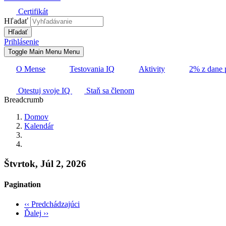
Certifikát
Hľadať
Prihlásenie
Toggle Main Menu
Menu
O Mense
Testovania IQ
Aktivity
2% z dane 
Otestuj svoje IQ
Staň sa členom
Breadcrumb
Domov
Kalendár
Štvrtok, Júl 2, 2026
Pagination
‹‹
Predchádzajúci
Ďalej
››