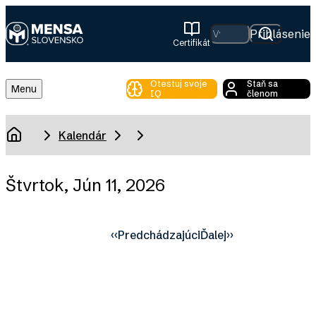
Skip
to
Hľadať
Prihlásenie
Certifikát
main
Mensa
content
Slovensko
Otestuj svoje
Staň sa
Toggle
Menu
IQ
členom
Main
Menu
Breadcrumb
Kalendár
Domov
Štvrtok, Jún 11, 2026
‹‹
Predchádzajúci
Ďalej
››
Pagination