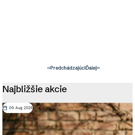
‹‹
Predchádzajúci
Ďalej
››
Pagination
Najbližšie akcie
09. Aug. 2026