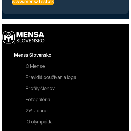
www.mensatest.sk
Footer
Mensa Slovensko
O Mense
Pravidlá používania loga
Profily členov
Fotogaléria
2% z dane
IQ olympiáda