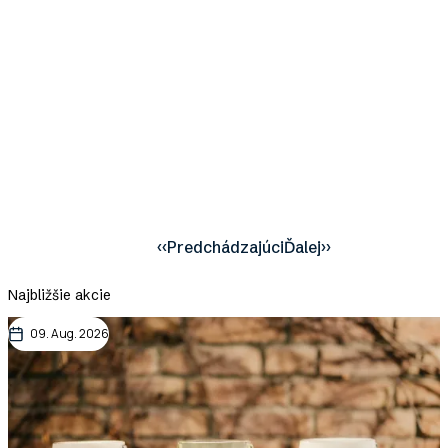
‹‹
Predchádzajúci
Ďalej
››
Pagination
Najbližšie akcie
09. Aug. 2026