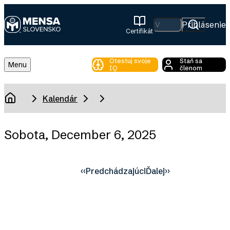
Skip
to
Hľadať
Prihlásenie
Certifikát
main
Mensa
content
Slovensko
Otestuj svoje
Staň sa
Toggle
Menu
IQ
členom
Main
Menu
Breadcrumb
Kalendár
Domov
Sobota, December 6, 2025
‹‹
Predchádzajúci
Ďalej
››
Pagination