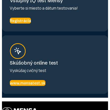
Vstupný IQ test Mensy
Vyberte si miesto a dátum testovania!
Registrácia
Skúšobný online test
Vyskúšaj cvičný test
www.mensatest.sk