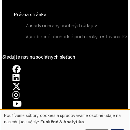
Právna stránka
Zásady ochrany osobných údajov
Všeobecné obchodné podmienky testovanie IQ
Sledujte nás na sociálnych sieťach
Používame súbory cookies a spracovávame osobné údaje na
©2026 Mensa Slovensko. All Rights Reserved.
Use
nasledujúce účely:
Funkčné & Analytika
.