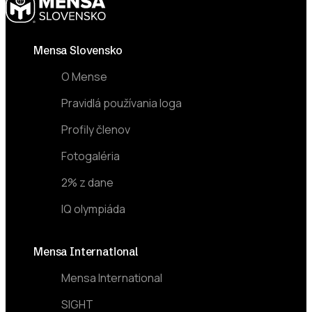
Footer
Mensa Slovensko
O Mense
Pravidlá používania loga
Profily členov
Fotogaléria
2% z dane
IQ olympiáda
Mensa International
Mensa International
SIGHT