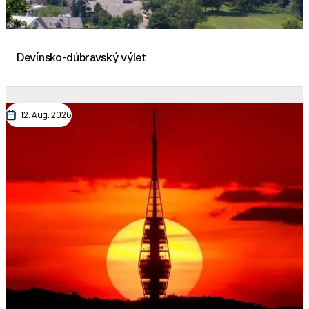
20
21
Devínsko-dúbravský výlet
22
23
12. Aug. 2026