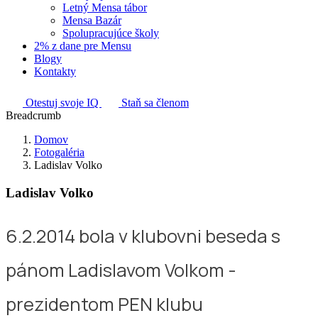
Letný Mensa tábor
Mensa Bazár
Spolupracujúce školy
2% z dane pre Mensu
Blogy
Kontakty
Otestuj svoje IQ
Staň sa členom
Breadcrumb
Domov
Fotogaléria
Ladislav Volko
Ladislav Volko
6.2.2014 bola v klubovni beseda s
pánom Ladislavom Volkom -
prezidentom PEN klubu