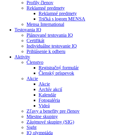
Profily členov
Reklamné predmety
Reklamné predmety
Tričká s logom MENSA
Mensa International
Testovania IQ
Plánované testovania IQ
Certifikát
Individuálne testovanie IQ
Prihlásenie k odberu
Aktivity
Členstvo
Registračný formulár
Členský príspevok
Akcie
Akcie
Archív akcií
Kalendár
Fotogaléria
Videá
Zľavy a benefity pre členov
Miestne skupiny
Záujmové skupiny (SIG)
Sight
IQ olympiáda