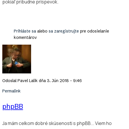
pokiaľ pribudne príspevok.
Prihláste sa
alebo
sa zaregistrujte
pre odosielanie
komentárov
Odoslal
Pavel Lalik
dňa 3. Jún 2018 - 9:46
Permalink
phpBB
Ja mám celkom dobré skúsenosti s phpBB... Viem ho