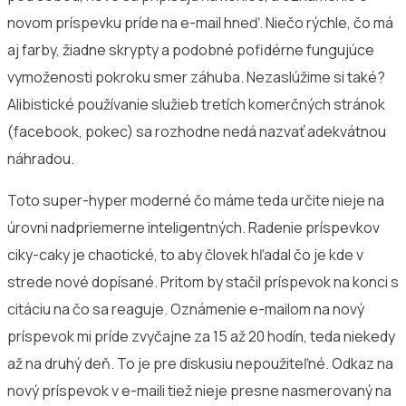
novom príspevku príde na e-mail hneď. Niečo rýchle, čo má
aj farby, žiadne skrypty a podobné pofidérne fungujúce
vymoženosti pokroku smer záhuba. Nezaslúžime si také?
Alibistické používanie služieb tretích komerčných stránok
(facebook, pokec) sa rozhodne nedá nazvať adekvátnou
náhradou.
Toto super-hyper moderné čo máme teda určite nieje na
úrovni nadpriemerne inteligentných. Radenie príspevkov
ciky-caky je chaotické, to aby človek hľadal čo je kde v
strede nové dopísané. Pritom by stačil príspevok na konci s
citáciu na čo sa reaguje. Oznámenie e-mailom na nový
príspevok mi príde zvyčajne za 15 až 20 hodín, teda niekedy
až na druhý deň. To je pre diskusiu nepoužiteľné. Odkaz na
nový príspevok v e-maili tiež nieje presne nasmerovaný na