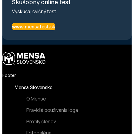
Skúšobný online test
Vyskúšaj cvičný test
www.mensatest.sk
Footer
Mensa Slovensko
O Mense
Pravidlá používania loga
Profily členov
Fotogaléria