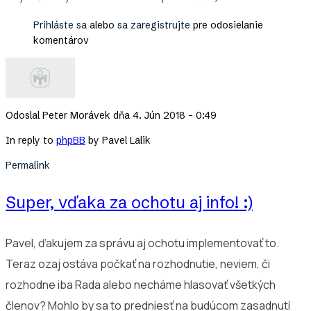
Prihláste sa
alebo
sa zaregistrujte
pre odosielanie
komentárov
Odoslal
Peter Morávek
dňa 4. Jún 2018 - 0:49
In reply to
phpBB
by
Pavel Lalik
Permalink
Super, vďaka za ochotu aj info! :)
Pavel, ďakujem za správu aj ochotu implementovať to.
Teraz ozaj ostáva počkať na rozhodnutie, neviem, či
rozhodne iba Rada alebo necháme hlasovať všetkých
členov? Mohlo by sa to predniesť na budúcom zasadnutí