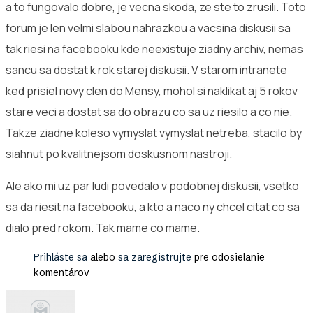
a to fungovalo dobre, je vecna skoda, ze ste to zrusili. Toto
forum je len velmi slabou nahrazkou a vacsina diskusii sa
tak riesi na facebooku kde neexistuje ziadny archiv, nemas
sancu sa dostat k rok starej diskusii. V starom intranete
ked prisiel novy clen do Mensy, mohol si naklikat aj 5 rokov
stare veci a dostat sa do obrazu co sa uz riesilo a co nie.
Takze ziadne koleso vymyslat vymyslat netreba, stacilo by
siahnut po kvalitnejsom doskusnom nastroji.
Ale ako mi uz par ludi povedalo v podobnej diskusii, vsetko
sa da riesit na facebooku, a kto a naco ny chcel citat co sa
dialo pred rokom. Tak mame co mame.
Prihláste sa
alebo
sa zaregistrujte
pre odosielanie
komentárov