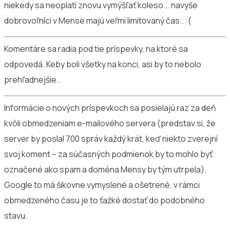
niekedy sa neoplatí znovu vymýšľať koleso... navyše
dobrovoľníci v Mense majú veľmi limitovaný čas.. :(
Komentáre sa radia pod tie príspevky, na ktoré sa
odpovedá. Keby boli všetky na konci, asi by to nebolo
prehľadnejšie..
Informácie o nových príspevkoch sa posielajú raz za deň
kvôli obmedzeniam e-mailového servera (predstav si, že
server by poslal 700 správ každý krát, keď niekto zverejní
svoj koment – za súčasných podmienok by to mohlo byť
označené ako spam a doména Mensy by tým utrpela).
Google to má šikovne vymyslené a ošetrené, v rámci
obmedzeného času je to ťažké dostať do podobného
stavu.