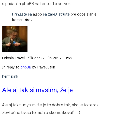
s pridaním phpBB na tento ftp server.
Prihláste sa
alebo
sa zaregistrujte
pre odosielanie
komentárov
Odoslal
Pavel Lalik
dňa 3. Jún 2018 - 9:52
In reply to
phpBB
by
Pavel Lalik
Permalink
Ale aj tak si myslím, že je
Ale aj tak si myslím, že je to dobre tak, ako je to teraz,
zbytočne by sa to mohlo skomplikovať... :)