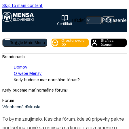
Skip to main content
Prihlásenie
Hľadať
Certifikát
Mensa Slovensko
Otestuj svoje
Staň sa
Toggle Main Menu
IQ
členom
Breadcrumb
Domov
O webe Mensy
Kedy budeme mať normálne fórum?
Kedy budeme mať normálne fórum?
Fórum
Všeobecná diskusia
To by ma zaujímalo. Klasické fórum, kde sú prípevky pekne
pod sebou, nové sa pripisujú na koniec, a oznámenie o