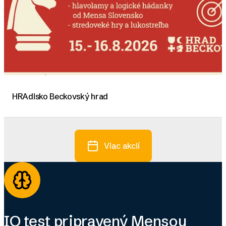
HRAdisko Beckovský hrad
Viac akcií
IQ test pripravený Mensou