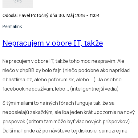
Odoslal
Pavel Potočný
dňa 30. Máj 2018 - 11:04
Permalink
Nepracujem v obore IT, takže
Nepracujem v obore IT, takže toho moc nespravím. Ale
niečo v phpBB by bolo fajn (niečo podobné ako napríklad
ebastlirna.cz, alebo pcforum.sk, alebo ...). Ja osobne
facebook nepoužívam, lebo... (inteligentnejší vedia)
S tými mailami to na iných fórach funguje tak, že sa
neposielajú zakaždým, ale iba jeden krát upozornia na nový
príspevok (pritom tam môže byť viac nových príspevkov) .
Ďalší mail príde až po návšteve tej diskusie, samozrejme