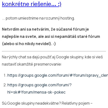
konkrétne riešenie... :)
... potom umiestnime na rozumný hosting.
Netvrdím ani sa netvárim, že súčasné fórum je
najlepšie na svete, ale asi si nepamätáš staré fórum
(alebo si ho nikdy nevidel). :)
Na rýchly chat sa dajú použiť aj Google skupiny, kde si vieš
nastaviť okamžité presmerovanie:
https://groups.google.com/forum/#!forum/spravy_c
https://groups.google.com/forum/?
hl=sk#!forum/mensa-sk--pokec
Sú Google skupiny neadekvátne? Relatívny pojem –