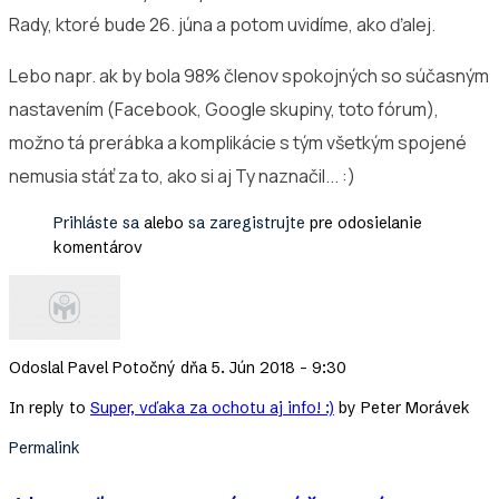
Rady, ktoré bude 26. júna a potom uvidíme, ako ďalej.
Lebo napr. ak by bola 98% členov spokojných so súčasným
nastavením (Facebook, Google skupiny, toto fórum),
možno tá prerábka a komplikácie s tým všetkým spojené
nemusia stáť za to, ako si aj Ty naznačil... :)
Prihláste sa
alebo
sa zaregistrujte
pre odosielanie
komentárov
Odoslal
Pavel Potočný
dňa 5. Jún 2018 - 9:30
In reply to
Super, vďaka za ochotu aj info! :)
by
Peter Morávek
Permalink