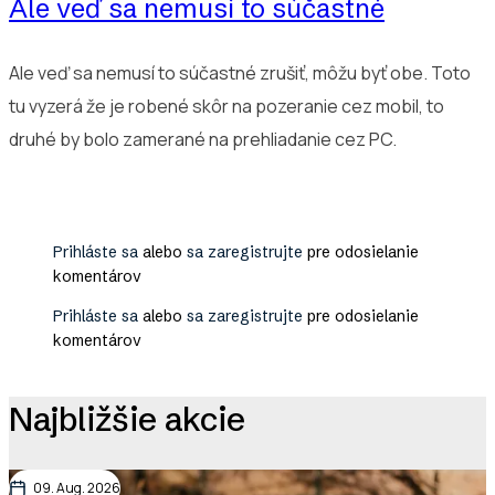
Ale veď sa nemusí to súčastné
Ale veď sa nemusí to súčastné zrušiť, môžu byť obe. Toto
tu vyzerá že je robené skôr na pozeranie cez mobil, to
druhé by bolo zamerané na prehliadanie cez PC.
Prihláste sa
alebo
sa zaregistrujte
pre odosielanie
komentárov
Prihláste sa
alebo
sa zaregistrujte
pre odosielanie
komentárov
Najbližšie akcie
09. Aug. 2026