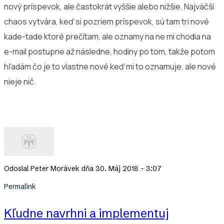
nový príspevok, ale častokrát vyššie alebo nižšie. Najväčší
chaos vytvára, keď si pozriem príspevok, sú tam tri nové
kade-tade ktoré prečítam, ale oznamy na ne mi chodia na
e-mail postupne až následne, hodiny po tom, takže potom
hľadám čo je to vlastne nové keď mi to oznamuje, ale nové
nieje nič.
Odoslal
Peter Morávek
dňa 30. Máj 2018 - 3:07
Permalink
Kľudne navrhni a implementuj