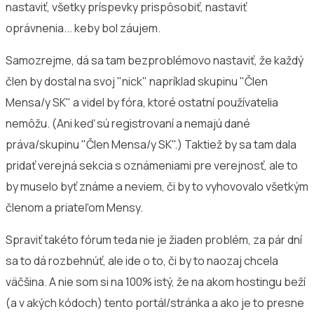
nastaviť, všetky príspevky prispôsobiť, nastaviť
oprávnenia... keby bol záujem.
Samozrejme, dá sa tam bezproblémovo nastaviť, že každý
člen by dostal na svoj "nick" napríklad skupinu "Člen
Mensa/y SK" a videl by fóra, ktoré ostatní používatelia
nemôžu. (Ani keď sú registrovaní a nemajú dané
práva/skupinu "Člen Mensa/y SK".) Taktiež by sa tam dala
pridať verejná sekcia s oznámeniami pre verejnosť, ale to
by muselo byť známe a neviem, či by to vyhovovalo všetkým
členom a priateľom Mensy.
Spraviť takéto fórum teda nie je žiaden problém, za pár dní
sa to dá rozbehnúť, ale ide o to, či by to naozaj chcela
väčšina. A nie som si na 100% istý, že na akom hostingu beží
(a v akých kódoch) tento portál/stránka a ako je to presne