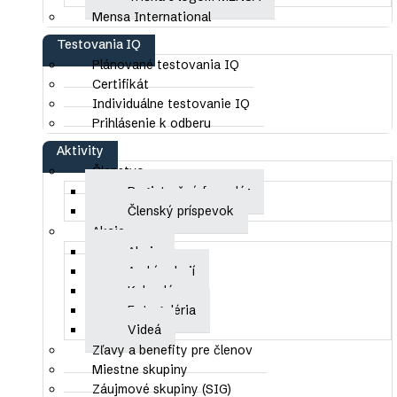
Mensa International
Richard
Dedek
Testovania IQ
Plánované testovania IQ
Gabriela
Certifikát
Demikátová
Individuálne testovanie IQ
Prihlásenie k odberu
Denis
Aktivity
Demský
Členstvo
Registračný formulár
Tomáš
Členský príspevok
Denko
Akcie
Akcie
Matúš
Archív akcií
Depta
Kalendár
Fotogaléria
Valeriia
Videá
Diduryk
Zľavy a benefity pre členov
Miestne skupiny
Ela
Záujmové skupiny (SIG)
Dobiašová