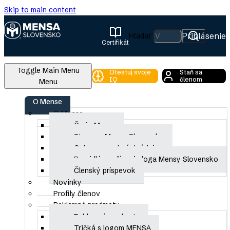
Skip to main content
Prihlásenie
Hľadať
Certifikát
Mensa Slovensko
Toggle Main Menu
Otestuj svoje
Staň sa
IQ
členom
Menu
Breadcrumb
O Mense
O Mense
Domov
Čo je Mensa
Zoznam členov so zverejneným profilom
Stanovy Mensy Slovensko
Ochrana osobných údajov
Zoznam členov so zverejneným profilom
Pravidlá používania loga Mensy Slovensko
Combine fields filter
Členský príspevok
Novinky
Profily členov
Reklamné predmety
Tatiana
Reklamné predmety
Dávidová
Tričká s logom MENSA