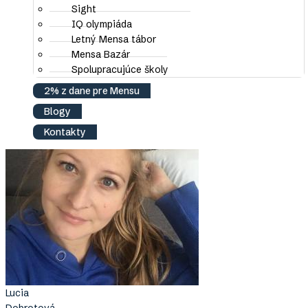
Sight
IQ olympiáda
Erika
Letný Mensa tábor
Dobiašová
Mensa Bazár
Spolupracujúce školy
Elena
Dobríková
2% z dane pre Mensu
Blogy
Kontakty
Lucia
Dobrotová