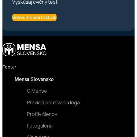
Vyskúšaj cvičný test
www.mensatest.sk
Footer
Mensa Slovensko
O Mense
Pravidlá používania loga
Profily členov
Fotogaléria