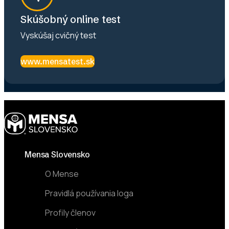
Skúšobný online test
Vyskúšaj cvičný test
www.mensatest.sk
Footer
Mensa Slovensko
O Mense
Pravidlá používania loga
Profily členov