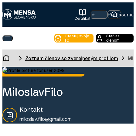
Skip
to
Hľadať
Prihlásenie
Certifikát
main
Mensa
content
Slovensko
Otestuj svoje
Staň sa
Toggle
IQ
členom
Main
Menu
Breadcrumb
Zoznam členov so zverejneným profilom
Mil
Domov
Miloslav
Filo
Kontakt
miloslav.filo@gmail.com