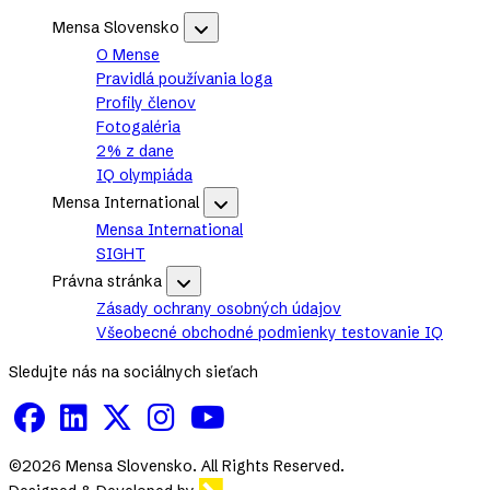
Footer
Mensa Slovensko
Mensa
Slovensko
O Mense
sub-
Pravidlá používania loga
navigation
Profily členov
Fotogaléria
2% z dane
IQ olympiáda
Mensa International
Mensa
International
Mensa International
sub-
SIGHT
navigation
Právna stránka
Právna
stránka
Zásady ochrany osobných údajov
sub-
Všeobecné obchodné podmienky testovanie IQ
navigation
Sledujte nás na sociálnych sieťach
©2026 Mensa Slovensko. All Rights Reserved.