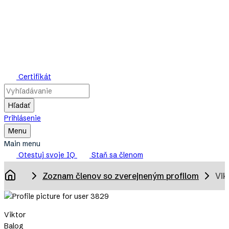
Skip
to
main
content
Mensa
Certifikát
Slovensko
Hľadať
Prihlásenie
Toggle
Menu
Main
Main menu
Menu
Otestuj svoje IQ
Staň sa členom
Breadcrumb
Zoznam členov so zverejneným profilom
Vik
Domov
Viktor
Balog