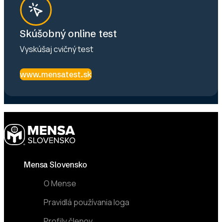
Skúšobný online test
Vyskúšaj cvičný test
www.mensatest.sk
Footer
Mensa Slovensko
O Mense
Pravidlá používania loga
Profily členov