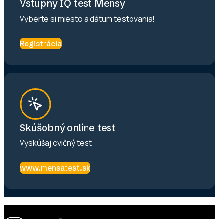
Vstupný IQ test Mensy
Vyberte si miesto a dátum testovania!
Registrácia
Skúšobný online test
Vyskúšaj cvičný test
www.mensatest.sk