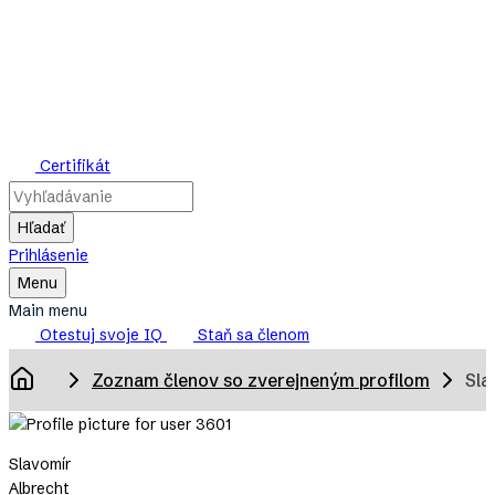
Skip
to
main
content
Mensa
Certifikát
Slovensko
Hľadať
Prihlásenie
Toggle
Menu
Main
Main menu
Menu
Otestuj svoje IQ
Staň sa členom
Breadcrumb
Zoznam členov so zverejneným profilom
Sla
Domov
Slavomír
Albrecht