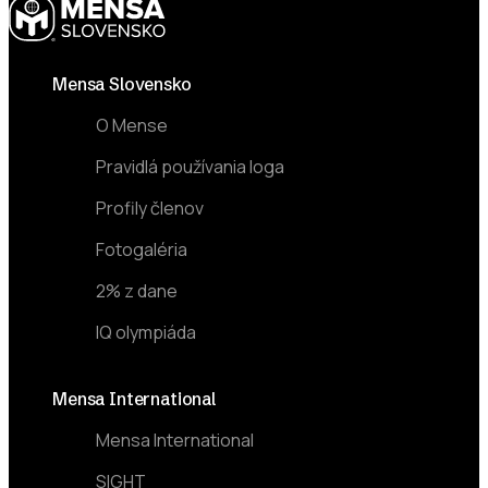
Footer
Mensa Slovensko
O Mense
Pravidlá používania loga
Profily členov
Fotogaléria
2% z dane
IQ olympiáda
Mensa International
Mensa International
SIGHT