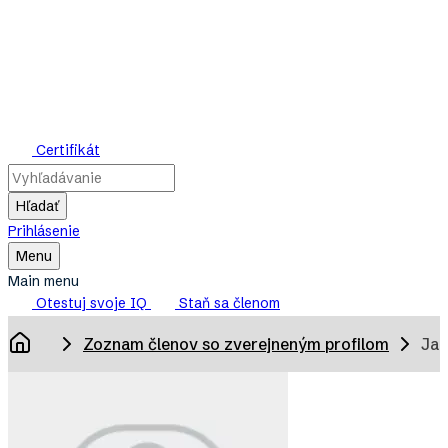
Skip
to
main
content
Mensa
Certifikát
Slovensko
Hľadať
Prihlásenie
Toggle
Menu
Main
Main menu
Menu
Otestuj svoje IQ
Staň sa členom
Breadcrumb
Zoznam členov so zverejneným profilom
Jan
Domov