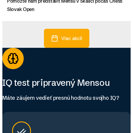
Pomôžte nám predstaviť Mensu v Skalici počas Chess
Slovak Open
Viac akcií
IQ test pripravený Mensou
Máte záujem vedieť presnú hodnotu svojho IQ?