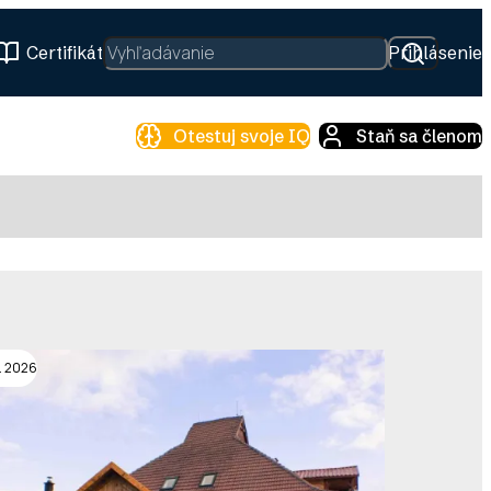
Hľadať
Certifikát
Prihlásenie
Otestuj svoje IQ
Staň sa členom
. 2026