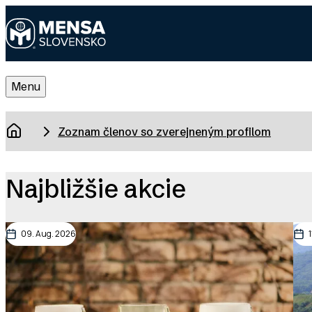
Skip
to
main
Mensa
content
Slovensko
Toggle
Menu
Main
Menu
Breadcrumb
Zoznam členov so zverejneným profilom
Domov
Najbližšie akcie
09. Aug. 2026