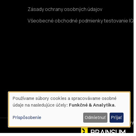
Zásady ochrany osobných údajov
Všeobecné obchodné podmienky testovanie IQ
Používame súbory cookies a spracovávame osobné
údaje na nasledujúce účely:
Funkčné & Analytika
.
Use
Prispôsobenie
Odmietnuť
Prijať
Designed & Developed by