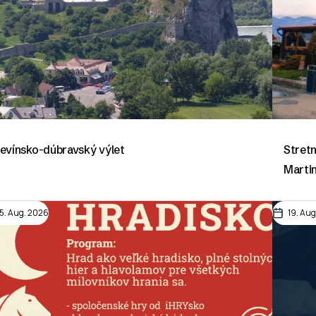
evínsko-dúbravský výlet
Stretn
Marti
15. Aug. 2026
19. Au