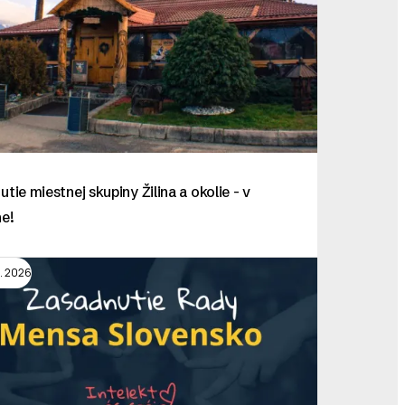
utie miestnej skupiny Žilina a okolie - v
ne!
g. 2026