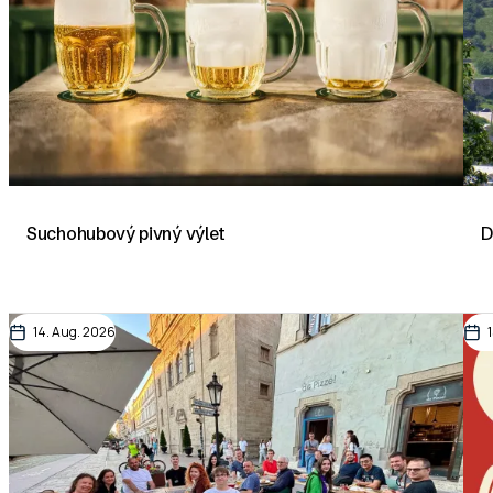
Suchohubový pivný výlet
D
14. Aug. 2026