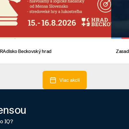
RAdisko Beckovský hrad
Zasad
Viac akcií
Mensou
ho IQ?