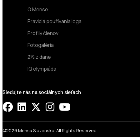
O Mense
Pravidlá používania loga
Profily členov
Fotogaléria
2% z dane
IQ olympiáda
Sledujte nás na sociálnych sieťach
©2026 Mensa Slovensko. All Rights Reserved.