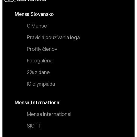
Footer
Mensa Slovensko
O Mense
Pravidlá používania loga
Profily členov
Fotogaléria
2% z dane
IQ olympiáda
Mensa International
Mensa International
SIGHT