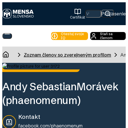
Skip
to
Hľadať
Prihlásenie
Certifikát
main
Mensa
content
Slovensko
Otestuj svoje
Staň sa
Toggle
IQ
členom
Main
Menu
Breadcrumb
Zoznam členov so zverejneným profilom
And
Domov
Andy Sebastian
Morávek
(phaenomenum)
Kontakt
facebook.com/phaenomenum