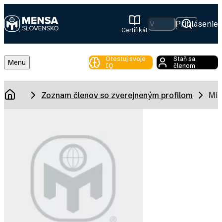
Skip
to
Hľadať
Prihlásenie
Certifikát
main
Mensa
content
Slovensko
Otestuj svoje
Staň sa
Toggle
Menu
IQ
členom
Main
Menu
Breadcrumb
Zoznam členov so zverejneným profilom
Mic
Domov