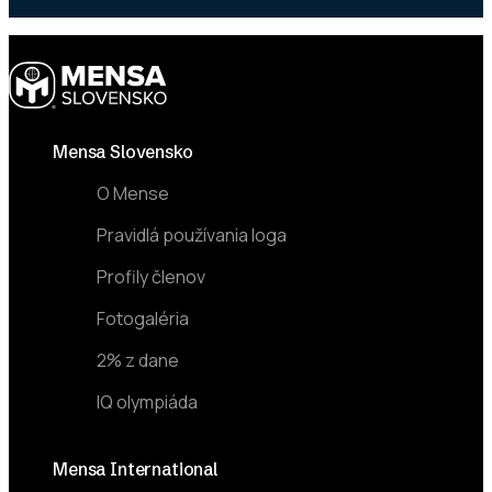
Footer
Mensa Slovensko
O Mense
Pravidlá používania loga
Profily členov
Fotogaléria
2% z dane
IQ olympiáda
Mensa International