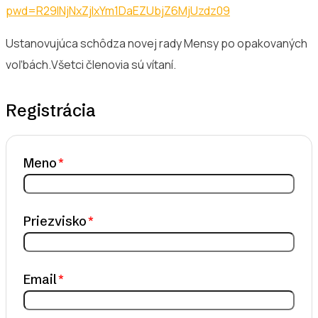
pwd=R29lNjNxZjlxYm1DaEZUbjZ6MjUzdz09
Ustanovujúca schôdza novej rady Mensy po opakovaných
voľbách.Všetci členovia sú vítaní.
Registrácia
Meno
Priezvisko
Email