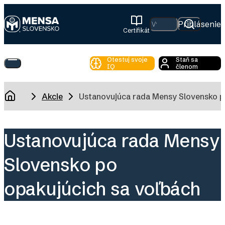
Skip
to
Hľadať
Prihlásenie
Certifikát
main
Mensa
content
Slovensko
Otestuj svoje
Staň sa
Toggle
IQ
členom
Main
Menu
Breadcrumb
Akcie
Ustanovujúca rada Mensy Slovensko p
Domov
Ustanovujúca rada Mensy
Slovensko po
opakujúcich sa voľbách