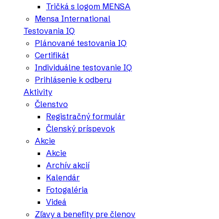
Tričká s logom MENSA
Mensa International
Testovania IQ
Plánované testovania IQ
Certifikát
Individuálne testovanie IQ
Prihlásenie k odberu
Aktivity
Členstvo
Registračný formulár
Členský príspevok
Akcie
Akcie
Archív akcií
Kalendár
Fotogaléria
Videá
Zľavy a benefity pre členov