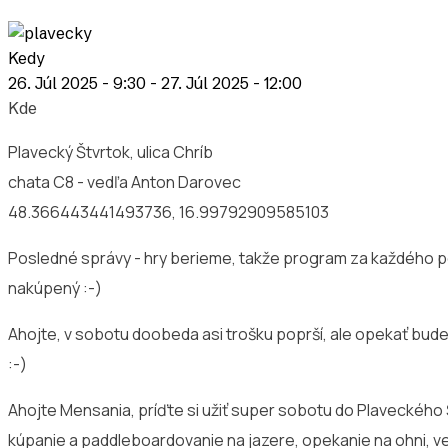
Kedy
26. Júl 2025 - 9:30
-
27. Júl 2025 - 12:00
Kde
Plavecký Štvrtok, ulica Chríb
chata C8 - vedľa Anton Darovec
48.366443441493736, 16.99792909585103
Posledné správy - hry berieme, takže program za každého p
nakúpený :-)
Ahojte, v sobotu doobeda asi trošku poprší, ale opekať budem
:-)
Ahojte Mensania, príďte si užiť super sobotu do Plaveckého Š
kúpanie a paddleboardovanie na jazere, opekanie na ohni, ve