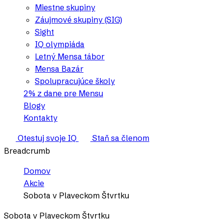
Miestne skupiny
Záujmové skupiny (SIG)
Sight
IQ olympiáda
Letný Mensa tábor
Mensa Bazár
Spolupracujúce školy
2% z dane pre Mensu
Blogy
Kontakty
Otestuj svoje IQ
Staň sa členom
Breadcrumb
Domov
Akcie
Sobota v Plaveckom Štvrtku
Sobota v Plaveckom Štvrtku