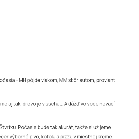
očasia - MH pôjde vlakom, MM skôr autom, proviant
e aj tak, drevo je v suchu... A dážď vo vode nevadí
tvrtku. Počasie bude tak akurát, takže si užijeme
čer výborné pivo, kofolu a pizzu v miestnej krčme.