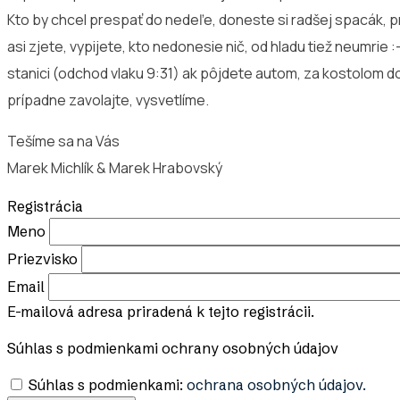
Kto by chcel prespať do nedeľe, doneste si radšej spacák, p
asi zjete, vypijete, kto nedonesie nič, od hladu tiež neumrie 
stanici (odchod vlaku 9:31) ak pôjdete autom, za kostolom doľ
prípadne zavolajte, vysvetlíme.
Tešíme sa na Vás
Marek Michlík & Marek Hrabovský
Registrácia
Meno
Priezvisko
Email
E-mailová adresa priradená k tejto registrácii.
Súhlas s podmienkami ochrany osobných údajov
Súhlas s podmienkami:
ochrana osobných údajov.