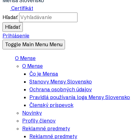
Mensa Slovensko
Certifikát
Hľadať
Prihlásenie
Toggle Main Menu
Menu
O Mense
O Mense
Čo je Mensa
Stanovy Mensy Slovensko
Ochrana osobných údajov
Pravidlá používania loga Mensy Slovensko
Členský príspevok
Novinky
Profily členov
Reklamné predmety
Reklamné predmety