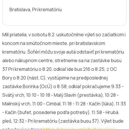
Bratislava, Pri krematóriu
Milí priatelia, v sobotu 8.2. uskutočníme výlet so začiatkom i
koncom na smútočnom mieste, pri bratislavskom
krematóriu. Šoféri môžu svoje autá odstaviť pri krematóriu
alebo nákupnom centre, stretneme sa na zastávke busu
37 Pri krematóriu o 8:20, odkiaľ ide bus 216 o 8:25, z OC
Bory o 8:20 (nást. C), vystúpime na predposlednej
zastávke Borinka (OcÚ) o 8:58, odkiaľ pokračujeme 9:33 -
Svätý vrch, 10:10 - 10:18 - Malý Slavín (prestávka), 10:28 -
Malinský vrch, 11:00 - Cimbal, 11:18 - 11:28 - Kačín (lúka), 11:33
- Kačín (bufet, posedenie podľa potreby), 11:58 - Hrubá
pleš, 12:32 - Pri krematóriu (zastávka busu 37). Výlet bude