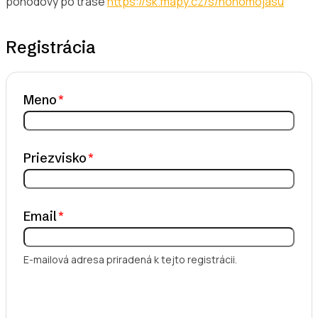
pohodový po trase
https://sk.mapy.cz/s/hohomojasu
Registrácia
Meno
Priezvisko
Email
E-mailová adresa priradená k tejto registrácii.