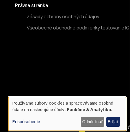
Právna stránka
Zásady ochrany osobných údajov
Všeobecné obchodné podmienky testovanie IQ
Používame súbory cookies a spracovávame osobné
údaje na nasledujúce účely:
Funkčné & Analytika
.
Use
Prispôsobenie
Odmietnuť
Prijať
Designed & Developed by