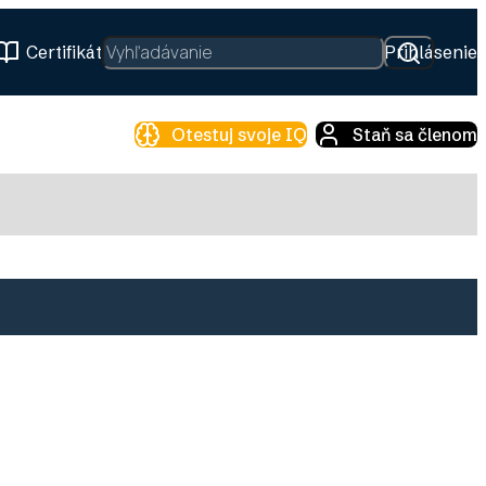
Hľadať
Certifikát
Prihlásenie
Otestuj svoje IQ
Staň sa členom