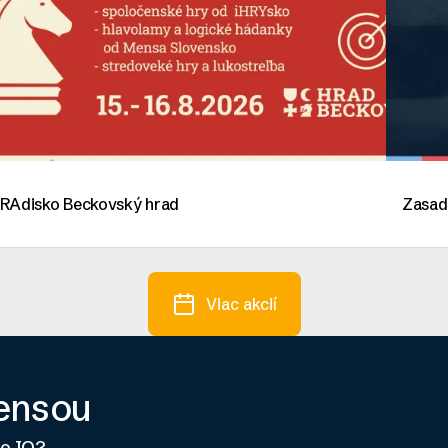
RAdisko Beckovský hrad
Zasad
Viac akcií
Mensou
ho IQ?