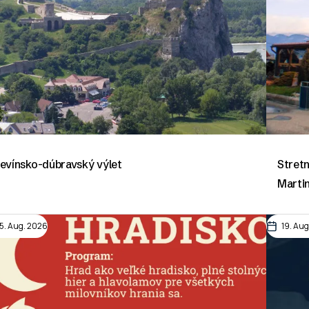
evínsko-dúbravský výlet
Stretn
Marti
15. Aug. 2026
19. Au