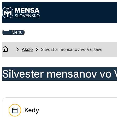
Skip
to
main
Mensa
content
Slovensko
Menu
Toggle
Main
Menu
Breadcrumb
Akcie
Silvester mensanov vo Varšave
Domov
Silvester mensanov vo 
Kedy