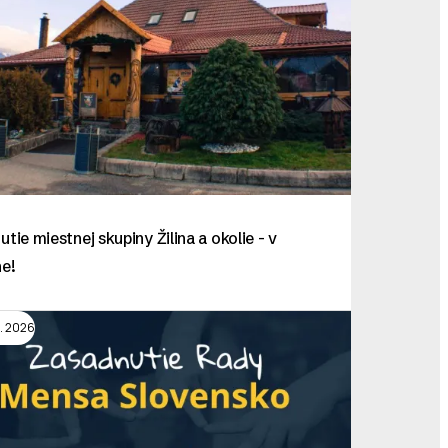
utie miestnej skupiny Žilina a okolie - v
ne!
g. 2026