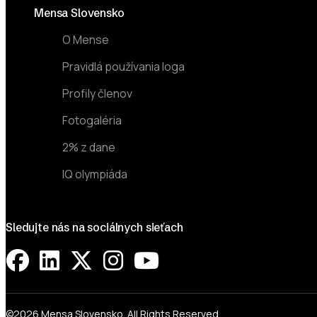
Footer
Mensa Slovensko
O Mense
Pravidlá používania loga
Profily členov
Fotogaléria
2% z dane
IQ olympiáda
Sledujte nás na sociálnych sieťach
©2026 Mensa Slovensko. All Rights Reserved.