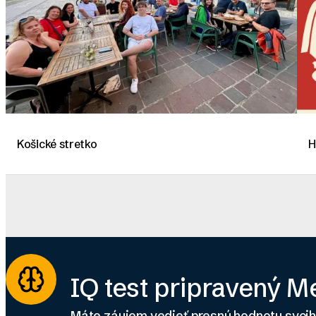
Košické stretko
H
IQ test pripravený 
Máte záujem vedieť presnú hodnotu svoj