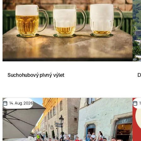
Suchohubový pivný výlet
D
14. Aug. 2026