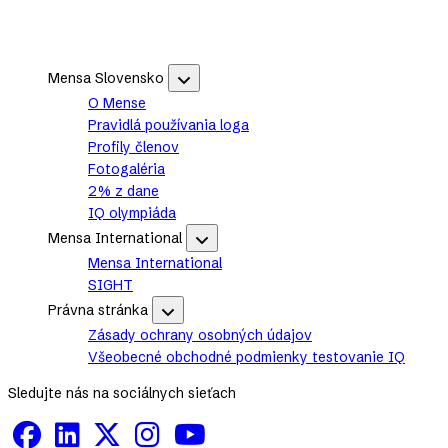
Footer
Mensa Slovensko
Mensa
Slovensko
O Mense
sub-
Pravidlá používania loga
navigation
Profily členov
Fotogaléria
2% z dane
IQ olympiáda
Mensa International
Mensa
International
Mensa International
sub-
SIGHT
navigation
Právna stránka
Právna
stránka
Zásady ochrany osobných údajov
sub-
Všeobecné obchodné podmienky testovanie IQ
navigation
Sledujte nás na sociálnych sieťach