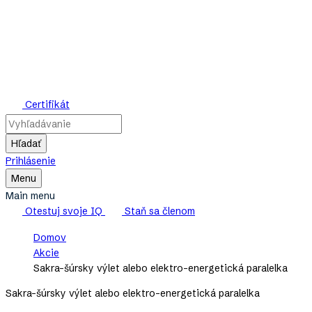
Skip
to
main
content
Mensa
Certifikát
Slovensko
Hľadať
Prihlásenie
Toggle
Menu
Main
Main menu
Menu
Otestuj svoje IQ
Staň sa členom
Breadcrumb
Domov
Akcie
Sakra-šúrsky výlet alebo elektro-energetická paralelka
Sakra-šúrsky výlet alebo elektro-energetická paralelka