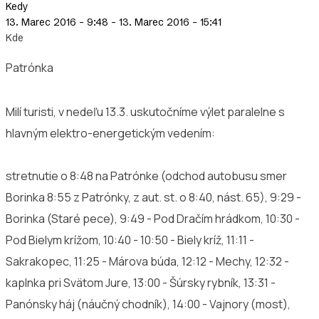
Kedy
13. Marec 2016 - 9:48
-
13. Marec 2016 - 15:41
Kde
Patrónka
Milí turisti, v nedeľu 13.3. uskutočníme výlet paralelne s
hlavným elektro-energetickým vedením:
stretnutie o 8:48 na Patrónke (odchod autobusu smer
Borinka 8:55 z Patrónky, z aut. st. o 8:40, nást. 65), 9:29 -
Borinka (Staré pece), 9:49 - Pod Dračím hrádkom, 10:30 -
Pod Bielym krížom, 10:40 - 10:50 - Biely kríž, 11:11 -
Sakrakopec, 11:25 - Márova búda, 12:12 - Mechy, 12:32 -
kaplnka pri Svätom Jure, 13:00 - Šúrsky rybník, 13:31 -
Panónsky háj (náučný chodník), 14:00 - Vajnory (most),