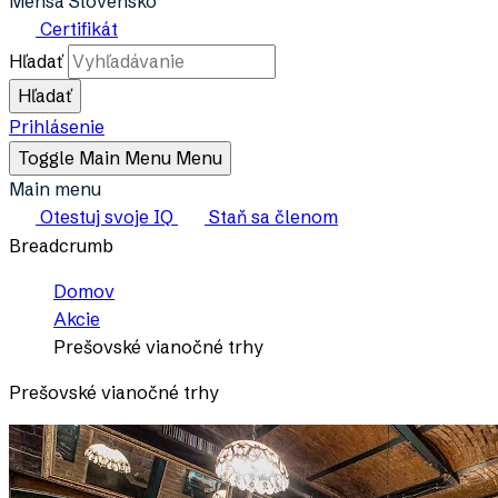
Mensa Slovensko
Certifikát
Hľadať
Prihlásenie
Toggle Main Menu
Menu
Main menu
Otestuj svoje IQ
Staň sa členom
Breadcrumb
Domov
Akcie
Prešovské vianočné trhy
Prešovské vianočné trhy