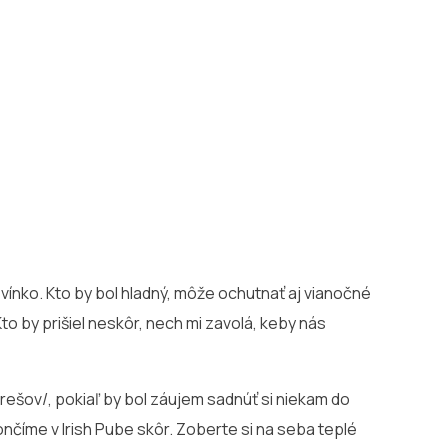
vínko. Kto by bol hladný, môže ochutnať aj vianočné
to by prišiel neskôr, nech mi zavolá, keby nás
rešov/, pokiaľ by bol záujem sadnúť si niekam do
nčíme v Irish Pube skôr. Zoberte si na seba teplé