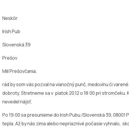
Neskôr
Irish Pub
Slovenská 39
Prešov
Milí Prešovčania,
rád by som vás pozval na vianočný punč, medovinu či varené 
dobroty. Stretneme sa v piatok 20.12 o 18:00 pri stromčeku. K
nevedel nájsť.
Po 19:00 sa presunieme do Irish Pubu /Slovenská 39, 08001 P
tepla. Až by nás zima alebo nepriaznivé počasie vyhnalo, sko