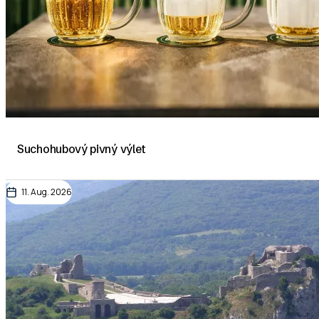
Suchohubový pivný výlet
11. Aug. 2026