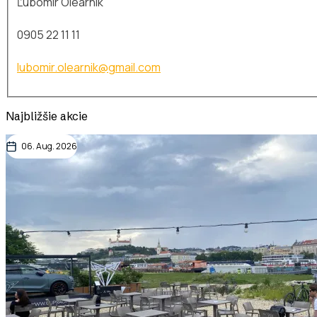
Ľubomír Olearník
0905 22 11 11
lubomir.olearnik@gmail.com
Najbližšie akcie
06. Aug. 2026